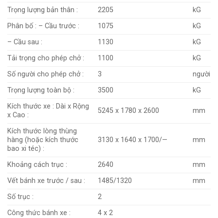
Trọng lượng bản thân :
2205
kG
Phân bố : – Cầu trước :
1075
kG
– Cầu sau :
1130
kG
Tải trọng cho phép chở :
1100
kG
Số người cho phép chở :
3
người
Trọng lượng toàn bộ :
3500
kG
Kích thước xe : Dài x Rộng
5245 x 1780 x 2600
mm
x Cao :
Kích thước lòng thùng
hàng (hoặc kích thước
3130 x 1640 x 1700/—
mm
bao xi téc) :
Khoảng cách trục :
2640
mm
Vết bánh xe trước / sau :
1485/1320
mm
Số trục :
2
Công thức bánh xe :
4 x 2