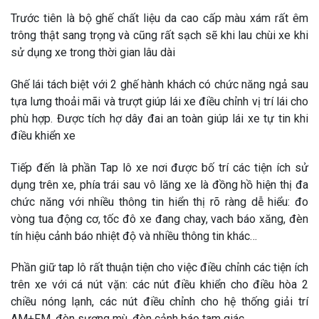
Trước tiên là bộ ghế chất liệu da cao cấp màu xám rất êm
trông thật sang trọng và cũng rất sạch sẽ khi lau chùi xe khi
sử dụng xe trong thời gian lâu dài
Ghế lái tách biệt với 2 ghế hành khách có chức năng ngả sau
tựa lưng thoải mãi và trượt giúp lái xe điều chỉnh vị trí lái cho
phù hợp. Được tích hợ dây đai an toàn giúp lái xe tự tin khi
điều khiển xe
Tiếp đến là phần Tap lô xe nơi được bố trí các tiện ích sử
dụng trên xe, phía trái sau vô lăng xe là đồng hồ hiện thị đa
chức năng với nhiều thông tin hiển thị rõ ràng dễ hiểu: đo
vòng tua động cơ, tốc đô xe đang chay, vach báo xăng, đèn
tín hiệu cảnh báo nhiệt độ và nhiều thông tin khác…
Phần giữ tap lô rất thuận tiện cho việc điều chỉnh các tiện ích
trên xe với cá nút vặn: các nút điều khiển cho điều hòa 2
chiều nóng lạnh, các nút điều chỉnh cho hệ thống giải trí
AM+FM, đèn sương mù, đèn cảnh báo tam giác…