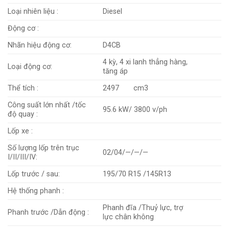
Loại nhiên liệu :
Diesel
Động cơ :
Nhãn hiệu động cơ:
D4CB
4 kỳ, 4 xi lanh thẳng hàng,
Loại động cơ:
tăng áp
Thể tích :
2497 cm3
Công suất lớn nhất /tốc
95.6 kW/ 3800 v/ph
độ quay :
Lốp xe :
Số lượng lốp trên trục
02/04/—/—/—
I/II/III/IV:
Lốp trước / sau:
195/70 R15 /145R13
Hệ thống phanh :
Phanh đĩa /Thuỷ lực, trợ
Phanh trước /Dẫn động :
lực chân không