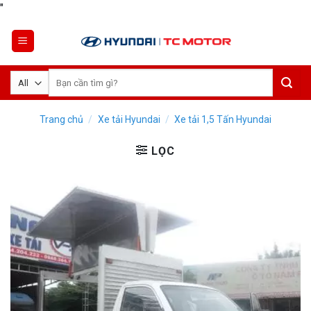
Skip
"
to
content
Tìm
kiếm:
Trang chủ
/
Xe tải Hyundai
/
Xe tải 1,5 Tấn Hyundai
LỌC