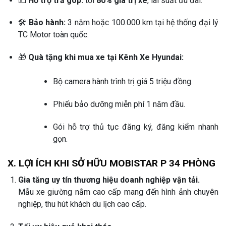
💵
Hỗ trợ trả góp:
tới
80% giá trị xe
, lãi suất ưu đãi.
🛠️
Bảo hành:
3 năm hoặc 100.000 km tại hệ thống đại lý
TC Motor toàn quốc.
🎁
Quà tặng khi mua xe tại Kênh Xe Hyundai:
Bộ camera hành trình trị giá 5 triệu đồng.
Phiếu bảo dưỡng miễn phí 1 năm đầu.
Gói hỗ trợ thủ tục đăng ký, đăng kiểm nhanh
gọn.
X. LỢI ÍCH KHI SỞ HỮU MOBISTAR P 34 PHÒNG
Gia tăng uy tín thương hiệu doanh nghiệp vận tải.
Mẫu xe giường nằm cao cấp mang đến hình ảnh chuyên
nghiệp, thu hút khách du lịch cao cấp.