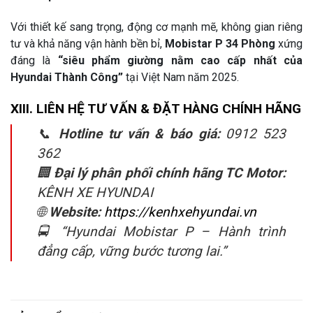
Với thiết kế sang trọng, động cơ mạnh mẽ, không gian riêng
tư và khả năng vận hành bền bỉ,
Mobistar P 34 Phòng
xứng
đáng là
“siêu phẩm giường nằm cao cấp nhất của
Hyundai Thành Công”
tại Việt Nam năm 2025.
XIII. LIÊN HỆ TƯ VẤN & ĐẶT HÀNG CHÍNH HÃNG
📞
Hotline tư vấn & báo giá:
0912 523
362
🏢
Đại lý phân phối chính hãng TC Motor:
KÊNH XE HYUNDAI
🌐
Website:
https://kenhxehyundai.vn
🚍
“Hyundai Mobistar P – Hành trình
đẳng cấp, vững bước tương lai.”