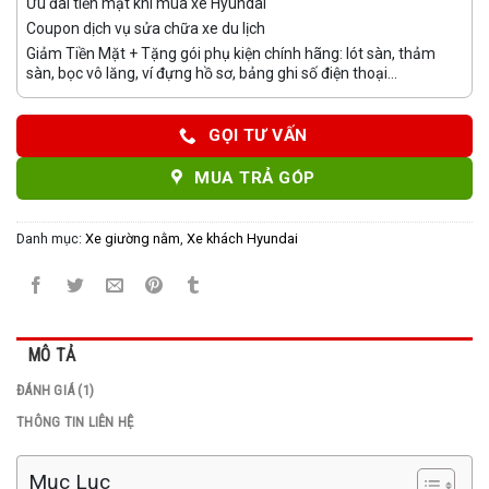
Ưu đãi tiền mặt khi mua xe Hyundai
Coupon dịch vụ sửa chữa xe du lịch
Giảm Tiền Mặt + Tặng gói phụ kiện chính hãng: lót sàn, thảm
sàn, bọc vô lăng, ví đựng hồ sơ, bảng ghi số điện thoại...
GỌI TƯ VẤN
MUA TRẢ GÓP
Danh mục:
Xe giường nằm
,
Xe khách Hyundai
MÔ TẢ
ĐÁNH GIÁ (1)
THÔNG TIN LIÊN HỆ
Mục Lục