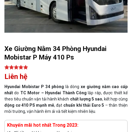
Xe Giường Nằm 34 Phòng Hyundai
Mobistar P Máy 410 Ps
5.00
1
trên 5
Liên hệ
dựa trên
đánh giá
Hyundai Mobistar P 34 phòng
là dòng
xe giường nằm cao cấp
nhất
do
TC Motor – Hyundai Thành Công
lắp ráp, được thiết kế
theo tiêu chuẩn vận tải hành khách
chất lượng 5 sao
, kết hợp cùng
động cơ 410 PS mạnh mẽ
, đạt
chuẩn khí thải Euro 5
– thân thiện
môi trường, vận hành êm ái và tiết kiệm nhiên liệu.
Khuyến mãi hot nhất Trong 2023: