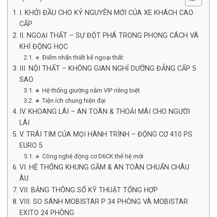
I. KHỞI ĐẦU CHO KỶ NGUYÊN MỚI CỦA XE KHÁCH CAO
CẤP
II. NGOẠI THẤT – SỰ ĐỘT PHÁ TRONG PHONG CÁCH VÀ
KHÍ ĐỘNG HỌC
🔹 Điểm nhấn thiết kế ngoại thất:
III. NỘI THẤT – KHÔNG GIAN NGHỈ DƯỠNG ĐẲNG CẤP 5
SAO
🔸 Hệ thống giường nằm VIP riêng biệt
🔸 Tiện ích chung hiện đại
IV. KHOANG LÁI – AN TOÀN & THOẢI MÁI CHO NGƯỜI
LÁI
V. TRÁI TIM CỦA MỌI HÀNH TRÌNH – ĐỘNG CƠ 410 PS
EURO 5
🔹 Công nghệ động cơ D6CK thế hệ mới
VI. HỆ THỐNG KHUNG GẦM & AN TOÀN CHUẨN CHÂU
ÂU
VII. BẢNG THÔNG SỐ KỸ THUẬT TỔNG HỢP
VIII. SO SÁNH MOBISTAR P 34 PHÒNG VÀ MOBISTAR
EXITO 24 PHÒNG