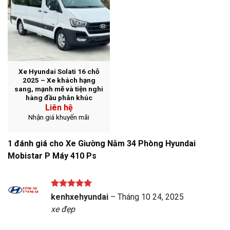
Xe Hyundai Solati 16 chỗ
2025 – Xe khách hạng
sang, mạnh mẽ và tiện nghi
hàng đầu phân khúc
Liên hệ
Nhận giá khuyến mãi
1 đánh giá cho
Xe Giường Nằm 34 Phòng Hyundai
Mobistar P Máy 410 Ps
Được xếp
kenhxehyundai
–
Tháng 10 24, 2025
hạng
5
5
xe đẹp
sao