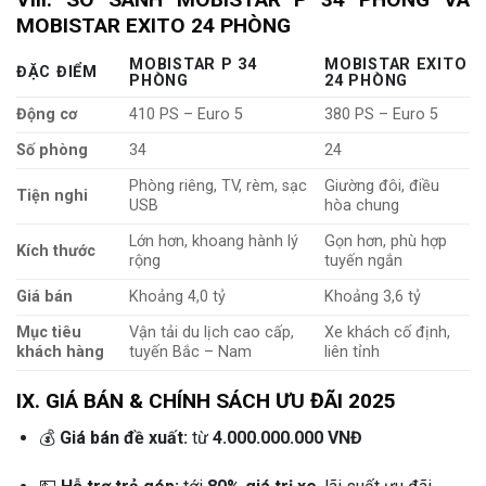
MOBISTAR EXITO 24 PHÒNG
MOBISTAR P 34
MOBISTAR EXITO
ĐẶC ĐIỂM
PHÒNG
24 PHÒNG
Động cơ
410 PS – Euro 5
380 PS – Euro 5
Số phòng
34
24
Phòng riêng, TV, rèm, sạc
Giường đôi, điều
Tiện nghi
USB
hòa chung
Lớn hơn, khoang hành lý
Gọn hơn, phù hợp
Kích thước
rộng
tuyến ngắn
Giá bán
Khoảng 4,0 tỷ
Khoảng 3,6 tỷ
Mục tiêu
Vận tải du lịch cao cấp,
Xe khách cố định,
khách hàng
tuyến Bắc – Nam
liên tỉnh
IX. GIÁ BÁN & CHÍNH SÁCH ƯU ĐÃI 2025
💰
Giá bán đề xuất:
từ
4.000.000.000 VNĐ