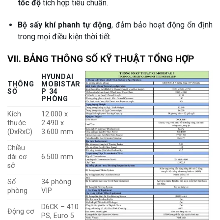
tốc độ
tích hợp tiêu chuẩn.
Bộ sấy khí phanh tự động
, đảm bảo hoạt động ổn định
trong mọi điều kiện thời tiết.
VII. BẢNG THÔNG SỐ KỸ THUẬT TỔNG HỢP
HYUNDAI
THÔNG
MOBISTAR
SỐ
P 34
PHÒNG
Kích
12.000 x
thước
2.490 x
(DxRxC)
3.600 mm
Chiều
dài cơ
6.500 mm
sở
Số
34 phòng
phòng
VIP
D6CK – 410
Động cơ
PS, Euro 5