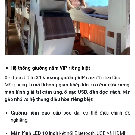
🔸 Hệ thống giường nằm VIP riêng biệt
Xe được bố trí
34 khoang giường VIP
chia đều hai tầng.
Mỗi phòng là
một không gian khép kín
, có
rèm cửa riêng
,
màn hình giải trí cảm ứng
,
ổ sạc USB
,
đèn đọc sách
,
bàn
gấp nhỏ
và
hệ thống điều hòa riêng biệt
.
Giường nệm cao cấp bọc da
, có thể điều chỉnh độ
nghiêng.
Màn hình LED 10 inch
kết nối Bluetooth, USB và HDMI.