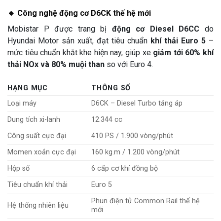
🔹 Công nghệ động cơ D6CK thế hệ mới
Mobistar P được trang bị
động cơ Diesel D6CC
do
Hyundai Motor sản xuất, đạt tiêu chuẩn
khí thải Euro 5
–
mức tiêu chuẩn khắt khe hiện nay, giúp xe
giảm tới 60% khí
thải NOx và 80% muội than
so với Euro 4.
HẠNG MỤC
THÔNG SỐ
Loại máy
D6CK – Diesel Turbo tăng áp
Dung tích xi-lanh
12.344 cc
Công suất cực đại
410 PS / 1.900 vòng/phút
Momen xoắn cực đại
160 kg.m / 1.200 vòng/phút
Hộp số
6 cấp cơ khí đồng bộ
Tiêu chuẩn khí thải
Euro 5
Phun điện tử Common Rail thế hệ
Hệ thống nhiên liệu
mới