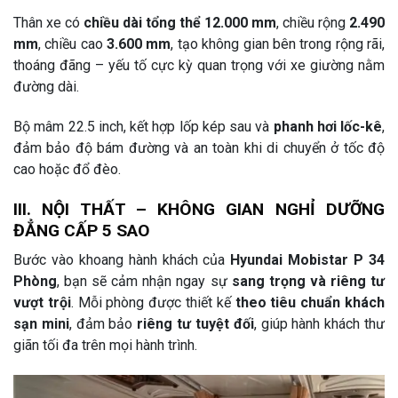
Thân xe có
chiều dài tổng thể 12.000 mm
, chiều rộng
2.490
mm
, chiều cao
3.600 mm
, tạo không gian bên trong rộng rãi,
thoáng đãng – yếu tố cực kỳ quan trọng với xe giường nằm
đường dài.
Bộ mâm 22.5 inch, kết hợp lốp kép sau và
phanh hơi lốc-kê
,
đảm bảo độ bám đường và an toàn khi di chuyển ở tốc độ
cao hoặc đổ đèo.
III. NỘI THẤT – KHÔNG GIAN NGHỈ DƯỠNG
ĐẲNG CẤP 5 SAO
Bước vào khoang hành khách của
Hyundai Mobistar P 34
Phòng
, bạn sẽ cảm nhận ngay sự
sang trọng và riêng tư
vượt trội
. Mỗi phòng được thiết kế
theo tiêu chuẩn khách
sạn mini
, đảm bảo
riêng tư tuyệt đối
, giúp hành khách thư
giãn tối đa trên mọi hành trình.