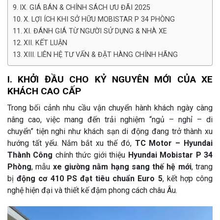
IX. GIÁ BÁN & CHÍNH SÁCH ƯU ĐÃI 2025
X. LỢI ÍCH KHI SỞ HỮU MOBISTAR P 34 PHÒNG
XI. ĐÁNH GIÁ TỪ NGƯỜI SỬ DỤNG & NHÀ XE
XII. KẾT LUẬN
XIII. LIÊN HỆ TƯ VẤN & ĐẶT HÀNG CHÍNH HÃNG
I. KHỞI ĐẦU CHO KỶ NGUYÊN MỚI CỦA XE
KHÁCH CAO CẤP
Trong bối cảnh nhu cầu vận chuyển hành khách ngày càng
nâng cao, việc mang đến trải nghiệm “ngủ – nghỉ – di
chuyển” tiện nghi như khách sạn di động đang trở thành xu
hướng tất yếu. Nắm bắt xu thế đó,
TC Motor – Hyundai
Thành Công
chính thức giới thiệu
Hyundai Mobistar P 34
Phòng
, mẫu
xe giường nằm hạng sang thế hệ mới
, trang
bị
động cơ 410 PS đạt tiêu chuẩn Euro 5
, kết hợp công
nghệ hiện đại và thiết kế đậm phong cách châu Âu.