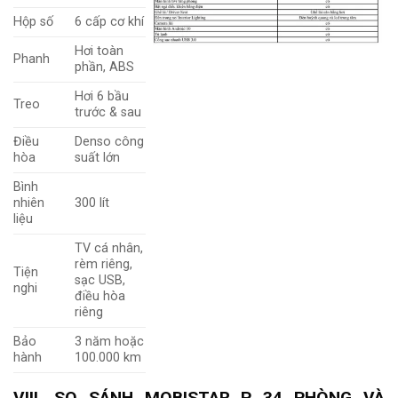
Hộp số
6 cấp cơ khí
Hơi toàn
Phanh
phần, ABS
Hơi 6 bầu
Treo
trước & sau
Điều
Denso công
hòa
suất lớn
Bình
nhiên
300 lít
liệu
TV cá nhân,
rèm riêng,
Tiện
sạc USB,
nghi
điều hòa
riêng
Bảo
3 năm hoặc
hành
100.000 km
VIII. SO SÁNH MOBISTAR P 34 PHÒNG VÀ