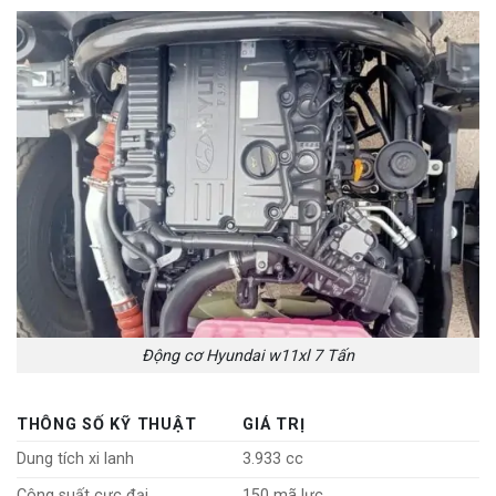
Động cơ Hyundai w11xl 7 Tấn
THÔNG SỐ KỸ THUẬT
GIÁ TRỊ
Dung tích xi lanh
3.933 cc
Công suất cực đại
150 mã lực