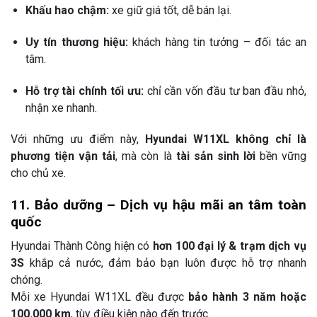
Khấu hao chậm:
xe giữ giá tốt, dễ bán lại.
Uy tín thương hiệu:
khách hàng tin tưởng – đối tác an
tâm.
Hỗ trợ tài chính tối ưu:
chỉ cần vốn đầu tư ban đầu nhỏ,
nhận xe nhanh.
Với những ưu điểm này,
Hyundai W11XL không chỉ là
phương tiện vận tải
, mà còn là
tài sản sinh lời
bền vững
cho chủ xe.
11. Bảo dưỡng – Dịch vụ hậu mãi an tâm toàn
quốc
Hyundai Thành Công hiện có
hơn 100 đại lý & trạm dịch vụ
3S
khắp cả nước, đảm bảo bạn luôn được hỗ trợ nhanh
chóng.
Mỗi xe Hyundai W11XL đều được
bảo hành 3 năm hoặc
100.000 km
, tùy điều kiện nào đến trước.