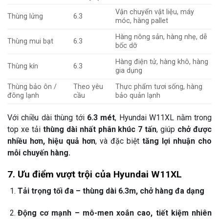
Vận chuyển vật liệu, máy
Thùng lửng
6.3
móc, hàng pallet
Hàng nông sản, hàng nhẹ, dễ
Thùng mui bạt
6.3
bốc dỡ
Hàng điện tử, hàng khô, hàng
Thùng kín
6.3
gia dụng
Thùng bảo ôn /
Theo yêu
Thực phẩm tươi sống, hàng
đông lạnh
cầu
bảo quản lạnh
Với chiều dài thùng tới
6.3 mét
, Hyundai W11XL nằm trong
top xe tải
thùng dài nhất phân khúc 7 tấn
, giúp
chở được
nhiều hơn, hiệu quả hơn
, và đặc biệt
tăng lợi nhuận cho
mỗi chuyến hàng.
7. Ưu điểm vượt trội của Hyundai W11XL
Tải trọng tối đa – thùng dài 6.3m, chở hàng đa dạng
Động cơ mạnh – mô-men xoắn cao, tiết kiệm nhiên