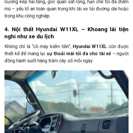
Gương kép hai tầng, góc quan sát rộng, hạn chế tối đa điểm
mù – yếu tố an toàn quan trọng khi lái xe tải đường dài hoặc
trong khu công nghiệp.
4. Nội thất Hyundai W11XL – Khoang lái tiện
nghi như xe du lịch
Không chỉ là “cỗ máy kiếm tiền”,
Hyundai W11XL
còn được
thiết kế để mang lại
sự thoải mái tối đa cho tài xế
– người
đồng hành suốt hàng trăm cây số mỗi ngày.