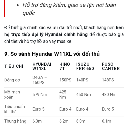
Hỗ trợ đăng kiểm, giao xe tận nơi toàn
quốc
Để biết giá chính xác và ưu đãi tốt nhất, khách hàng nên
liên
hệ trực tiếp đại lý Hyundai chính hãng
để được báo giá
chi tiết và hỗ trợ hồ sơ vay mua xe.
9. So sánh Hyundai W11XL với đối thủ
HYUNDAI
HINO
ISUZU
FUSO
TIÊU CHÍ
W11XL
7T
FRR 650
CANTER
D4GA –
Động cơ
150PS
140PS
148PS
150PS
Mô-men
425
579 Nm
450 Nm
480 Nm
xoắn
Nm
Tiêu chuẩn
Euro 5
Euro 4
Euro 4
Euro 5
khí thải
Thùng hàng
6.3m
6.2m
6.0m
6.1m