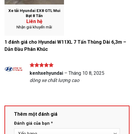
Xe tải Hyundai EX8 GTL Mui
Bạt 8 Tấn
Liên hệ
Nhận giá khuyến mãi
1 đánh giá cho
Hyundai W11XL 7 Tấn Thùng Dài 6,3m –
Dẫn Đầu Phân Khúc
Được xếp
kenhxehyundai
–
Tháng 10 8, 2025
hạng
5
5
dòng xe chất lượng cao
sao
Thêm một đánh giá
Đánh giá của bạn
*