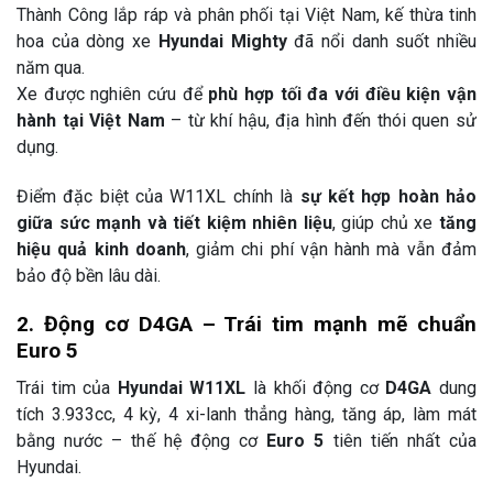
Thành Công lắp ráp và phân phối tại Việt Nam, kế thừa tinh
hoa của dòng xe
Hyundai Mighty
đã nổi danh suốt nhiều
năm qua.
Xe được nghiên cứu để
phù hợp tối đa với điều kiện vận
hành tại Việt Nam
– từ khí hậu, địa hình đến thói quen sử
dụng.
Điểm đặc biệt của W11XL chính là
sự kết hợp hoàn hảo
giữa sức mạnh và tiết kiệm nhiên liệu
, giúp chủ xe
tăng
hiệu quả kinh doanh
, giảm chi phí vận hành mà vẫn đảm
bảo độ bền lâu dài.
2. Động cơ D4GA – Trái tim mạnh mẽ chuẩn
Euro 5
Trái tim của
Hyundai W11XL
là khối động cơ
D4GA
dung
tích 3.933cc, 4 kỳ, 4 xi-lanh thẳng hàng, tăng áp, làm mát
bằng nước – thế hệ động cơ
Euro 5
tiên tiến nhất của
Hyundai.