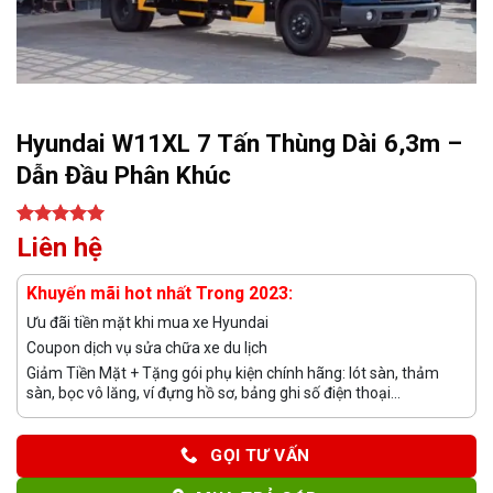
Hyundai W11XL 7 Tấn Thùng Dài 6,3m –
Dẫn Đầu Phân Khúc
5.00
1
trên 5
Liên hệ
dựa trên
đánh giá
Khuyến mãi hot nhất Trong 2023:
Ưu đãi tiền mặt khi mua xe Hyundai
Coupon dịch vụ sửa chữa xe du lịch
Giảm Tiền Mặt + Tặng gói phụ kiện chính hãng: lót sàn, thảm
sàn, bọc vô lăng, ví đựng hồ sơ, bảng ghi số điện thoại...
GỌI TƯ VẤN