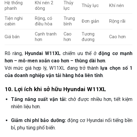
Hệ thống
Khí nén 2
Thủy
Thủy lực
Khí nén
phanh
dòng
lực
Tiện nghi
Rộng, có
Trung
Đơn giản
Rộng rãi
cabin
điều hòa
bình
Cạnh tranh
Cao
Tương
Giá bán
Cao hơn
hơn
hơn
đương
Rõ ràng,
Hyundai W11XL
chiếm ưu thế ở
động cơ mạnh
hơn – mô-men xoắn cao hơn – thùng dài hơn
.
Với mức giá hợp lý, W11XL đang trở thành
lựa chọn số 1
của doanh nghiệp vận tải hàng hóa liên tỉnh
.
10. Lợi ích khi sở hữu Hyundai W11XL
Tăng năng suất vận tải:
chở được nhiều hơn, tiết kiệm
nhiên liệu hơn.
Giảm chi phí bảo dưỡng:
động cơ Hyundai nổi tiếng bền
bỉ, phụ tùng phổ biến.