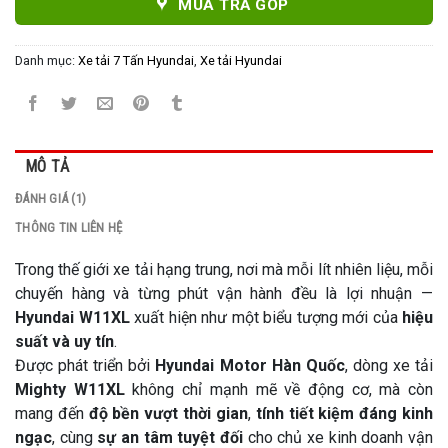
MUA TRẢ GÓP
Danh mục:
Xe tải 7 Tấn Hyundai
,
Xe tải Hyundai
MÔ TẢ
ĐÁNH GIÁ (1)
THÔNG TIN LIÊN HỆ
Trong thế giới xe tải hạng trung, nơi mà mỗi lít nhiên liệu, mỗi
chuyến hàng và từng phút vận hành đều là lợi nhuận —
Hyundai W11XL
xuất hiện như một biểu tượng mới của
hiệu
suất và uy tín
.
Được phát triển bởi
Hyundai Motor Hàn Quốc
, dòng xe tải
Mighty W11XL
không chỉ mạnh mẽ về động cơ, mà còn
mang đến
độ bền vượt thời gian
,
tính tiết kiệm đáng kinh
ngạc
, cùng
sự an tâm tuyệt đối
cho chủ xe kinh doanh vận