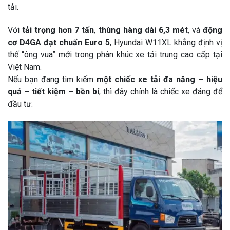
tải.
Với
tải trọng hơn 7 tấn
,
thùng hàng dài 6,3 mét
, và
động
cơ D4GA đạt chuẩn Euro 5
, Hyundai W11XL khẳng định vị
thế “ông vua” mới trong phân khúc xe tải trung cao cấp tại
Việt Nam.
Nếu bạn đang tìm kiếm
một chiếc xe tải đa năng – hiệu
quả – tiết kiệm – bền bỉ
, thì đây chính là chiếc xe đáng để
đầu tư.