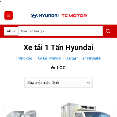
Skip
"
to
content
Tìm
kiếm:
Xe tải 1 Tấn Hyundai
Trang chủ
/
Xe tải Hyundai
/
Xe tải 1 Tấn Hyundai
LỌC