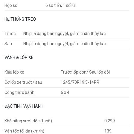
Hộp số
6 số tiến, 1 số lùi
HỆ THỐNG TREO
Trước
Nhíp lá dạng bán nguyệt, giảm chấn thủy lực
Sau
Nhíp lá dạng bán nguyệt, giảm chấn thủy lực
VÀNH & LỐP XE
Kiểu lốp xe
Trước lốp đơn/ Sau lốp đôi
Cỡ lốp xe trước/ sau
1245/70R19.5-14PR
Công thức bánh
6 x 4
ĐẶC TÍNH VẬN HÀNH
Khả năng vượt dốc (tanθ)
0,299
Vận tốc tối đa (km/h)
139