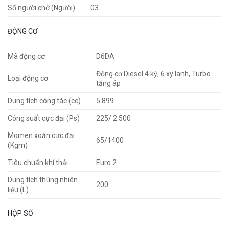
Số người chở (Người)
03
ĐỘNG CƠ
Mã động cơ
D6DA
Động cơ Diesel 4 kỳ, 6 xy lanh, Turbo
Loại động cơ
tăng áp
Dung tích công tác (cc)
5.899
Công suất cực đại (Ps)
225/ 2.500
Momen xoắn cực đại
65/1400
(Kgm)
Tiêu chuẩn khí thải
Euro 2
Dung tích thùng nhiên
200
liệu (L)
HỘP SỐ