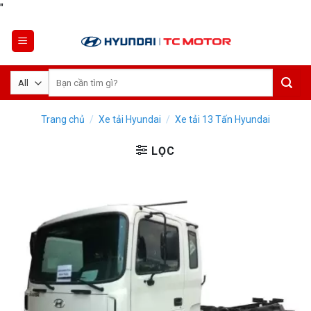
Skip
"
to
content
Tìm
kiếm:
Trang chủ
/
Xe tải Hyundai
/
Xe tải 13 Tấn Hyundai
LỌC