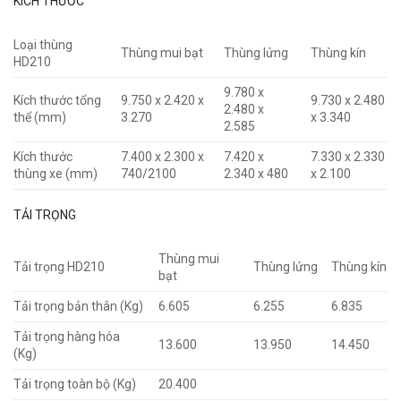
KÍCH THƯỚC
Loại thùng
Thùng mui bạt
Thùng lửng
Thùng kín
HD210
9.780 x
Kích thước tổng
9.750 x 2.420 x
9.730 x 2.480
2.480 x
thể (mm)
3.270
x 3.340
2.585
Kích thước
7.400 x 2.300 x
7.420 x
7.330 x 2.330
thùng xe (mm)
740/2100
2.340 x 480
x 2.100
TẢI TRỌNG
Thùng mui
Tải trọng HD210
Thùng lửng
Thùng kín
bạt
Tải trọng bản thân (Kg)
6.605
6.255
6.835
Tải trọng hàng hóa
13.600
13.950
14.450
(Kg)
Tải trọng toàn bộ (Kg)
20.400