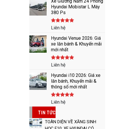
Xe Giường Nằm 24 Phòng
Hyundai Mobistar L Máy
380 Ps
Được xếp
Liên hệ
hạng
5.00
5 sao
Hyundai Venue 2026: Giá
xe lăn bánh & Khuyến mãi
mới nhất
Được xếp
Liên hệ
hạng
5.00
5 sao
Hyundai i10 2026: Giá xe
lăn bánh, Khuyến mãi &
thông số mới nhất
Được xếp
Liên hệ
hạng
5.00
5 sao
TIN TỨC
TOÀN DIỆN VỀ XĂNG SINH
HỌC E10: XE HYUNDAI CÓ