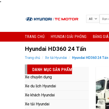
Skip
"
to
content
Tìm
kiếm:
TRANG CHỦ
HYUNDAI GIẢI PHÓNG
BẢNG GIÁ
Hyundai HD360 24 Tấn
Trang chủ
/
Xe tải Hyundai
/
Hyundai HD360 24 Tấn
DANH MỤC SẢN PHẨM
Xe chuyên dụng
Xe du lịch Hyundai
Xe khách Hyundai
Xe tải Hyundai