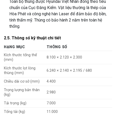
Toàn bộ thùng được Hyundai Việt Nhân đóng theo tiêu
chuẩn của Cục Đăng Kiểm. Vật liệu thường là thép của
Hòa Phát và công nghệ hàn Laser để đảm bảo độ bền,
tính thẩm mỹ. Thùng có bảo hành 2 năm trên toàn hệ
thống.
2.5. Thông số kỹ thuật chi tiết
HẠNG MỤC
THÔNG SỐ
Kích thước tổng thể
8.100 × 2.120 × 2.300
(mm)
Kích thước lọt lòng
6.240 × 2.140 × 2.195 / 680
thùng (mm)
Chiều dài cơ sở (mm)
4.400
Trọng lượng bản thân
2.980
(kg)
Tải trọng (kg)
7.000
Tổng tải (kg)
11.000