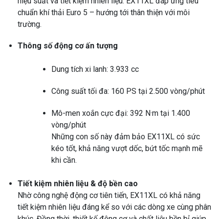
hiệu suất và tiết kiệm nhiên liệu. EX11XL đáp ứng tiêu
chuẩn khí thải Euro 5 – hướng tới thân thiện với môi
trường.
Thông số động cơ ấn tượng
Dung tích xi lanh: 3.933 cc
Công suất tối đa: 160 PS tại 2.500 vòng/phút
Mô-men xoắn cực đại: 392 N·m tại 1.400
vòng/phút
Những con số này đảm bảo EX11XL có sức
kéo tốt, khả năng vượt dốc, bứt tốc mạnh mẽ
khi cần.
Tiết kiệm nhiên liệu & độ bền cao
Nhờ công nghệ động cơ tiên tiến, EX11XL có khả năng
tiết kiệm nhiên liệu đáng kể so với các dòng xe cùng phân
khúc. Đồng thời, thiết kế động cơ và chất liệu bền bỉ giúp