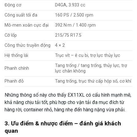
Động cơ
D4GA, 3.933 cc
Công suất tối đa
160 PS / 2.500 rpm
Mô-men xoắn cực đại
392 N·m / 1.400 rpm
Cỡ lốp
215/75 R17.5
Công thức truyền động
4 × 2
Hệ thống lái
Trục vít – ê cu bi, trợ lực thủy lực
Tang trống / tang trống, thủy lực, trợ
Phanh chính
lực chân không
Phanh đỗ
Tang trống, trục thứ cấp hộp số, cơ khí
Những thông số này cho thấy EX11XL có cấu hình mạnh mẽ,
khả năng chịu tải tốt, phù hợp cho vận tải đa mục đích từ
hàng rời, container nhỏ, hàng nhẹ đến hàng nặng vừa phải.
3. Ưu điểm & nhược điểm – đánh giá khách
quan