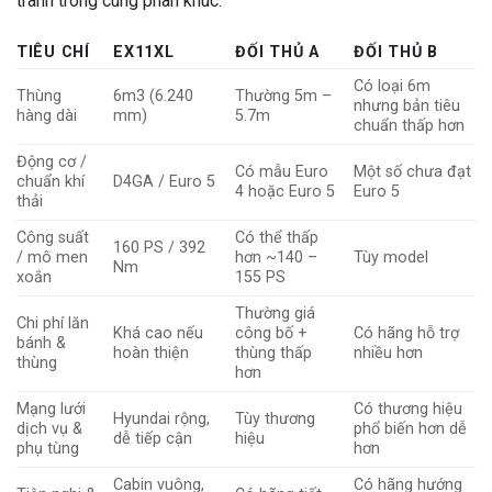
tranh trong cùng phân khúc:
TIÊU CHÍ
EX11XL
ĐỐI THỦ A
ĐỐI THỦ B
Có loại 6m
Thùng
6m3 (6.240
Thường 5m –
nhưng bản tiêu
hàng dài
mm)
5.7m
chuẩn thấp hơn
Động cơ /
Có mẫu Euro
Một số chưa đạt
chuẩn khí
D4GA / Euro 5
4 hoặc Euro 5
Euro 5
thải
Công suất
Có thể thấp
160 PS / 392
/ mô men
hơn ~140 –
Tùy model
Nm
xoắn
155 PS
Thường giá
Chi phí lăn
Khá cao nếu
công bố +
Có hãng hỗ trợ
bánh &
hoàn thiện
thùng thấp
nhiều hơn
thùng
hơn
Mạng lưới
Có thương hiệu
Hyundai rộng,
Tùy thương
dịch vụ &
phổ biến hơn dễ
dễ tiếp cận
hiệu
phụ tùng
hơn
Cabin vuông,
Có hãng hướng