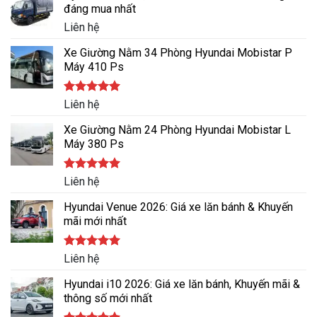
đáng mua nhất
Liên hệ
Xe Giường Nằm 34 Phòng Hyundai Mobistar P
Máy 410 Ps
Được xếp
Liên hệ
hạng
5.00
5 sao
Xe Giường Nằm 24 Phòng Hyundai Mobistar L
Máy 380 Ps
Được xếp
Liên hệ
hạng
5.00
5 sao
Hyundai Venue 2026: Giá xe lăn bánh & Khuyến
mãi mới nhất
Được xếp
Liên hệ
hạng
5.00
5 sao
Hyundai i10 2026: Giá xe lăn bánh, Khuyến mãi &
thông số mới nhất