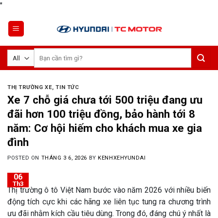
Skip
"
to
content
Tìm
kiếm:
THỊ TRƯỜNG XE
,
TIN TỨC
Xe 7 chỗ giá chưa tới 500 triệu đang ưu
đãi hơn 100 triệu đồng, bảo hành tới 8
năm: Cơ hội hiếm cho khách mua xe gia
đình
POSTED ON
THÁNG 3 6, 2026
BY
KENHXEHYUNDAI
06
Th3
Thị trường ô tô Việt Nam bước vào năm 2026 với nhiều biến
động tích cực khi các hãng xe liên tục tung ra chương trình
ưu đãi nhằm kích cầu tiêu dùng. Trong đó, đáng chú ý nhất là