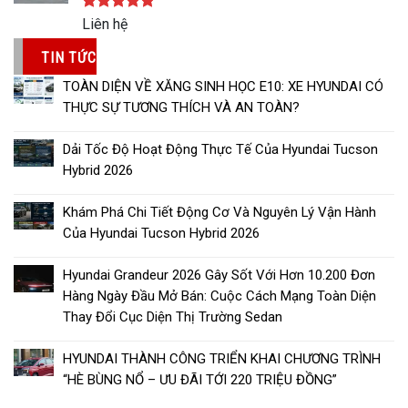
Được xếp
Liên hệ
hạng
5.00
5 sao
TIN TỨC
TOÀN DIỆN VỀ XĂNG SINH HỌC E10: XE HYUNDAI CÓ
THỰC SỰ TƯƠNG THÍCH VÀ AN TOÀN?
Dải Tốc Độ Hoạt Động Thực Tế Của Hyundai Tucson
Hybrid 2026
Khám Phá Chi Tiết Động Cơ Và Nguyên Lý Vận Hành
Của Hyundai Tucson Hybrid 2026
Hyundai Grandeur 2026 Gây Sốt Với Hơn 10.200 Đơn
Hàng Ngày Đầu Mở Bán: Cuộc Cách Mạng Toàn Diện
Thay Đổi Cục Diện Thị Trường Sedan
HYUNDAI THÀNH CÔNG TRIỂN KHAI CHƯƠNG TRÌNH
“HÈ BÙNG NỔ – ƯU ĐÃI TỚI 220 TRIỆU ĐỒNG”