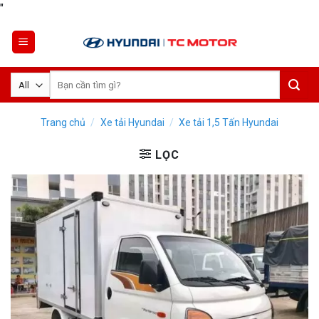
Skip
"
to
content
Tìm
kiếm:
Trang chủ
/
Xe tải Hyundai
/
Xe tải 1,5 Tấn Hyundai
LỌC