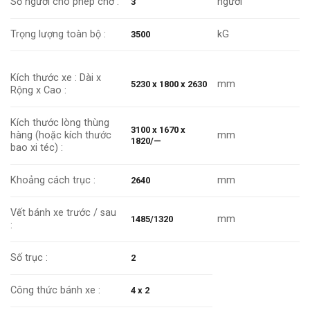
Số người cho phép chở :
người
3
Trọng lượng toàn bộ :
kG
3500
Kích thước xe : Dài x
mm
5230 x 1800 x 2630
Rộng x Cao :
Kích thước lòng thùng
3100 x 1670 x
hàng (hoặc kích thước
mm
1820/—
bao xi téc) :
Khoảng cách trục :
mm
2640
Vết bánh xe trước / sau
mm
1485/1320
:
Số trục :
2
Công thức bánh xe :
4 x 2