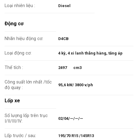
Loại nhiên liệu :
Diesel
Động cơ
Nhãn hiệu động cơ:
D4CB
Loại động cơ:
4 kỳ, 4 xi lanh thẳng hàng, tăng áp
Thể tích :
2497 cm3
Công suất lớn nhất /tốc
95,6 kW/ 3800 v/ph
độ quay :
Lốp xe
Số lượng lốp trên trục
02/04/—/—/—
I/II/III/IV:
Lốp trước / sau:
195/70 R15 /145R13