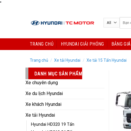
Skip
"
to
content
Tìm
kiếm:
TRANG CHỦ
HYUNDAI GIẢI PHÓNG
BẢNG GIÁ
Trang chủ
/
Xe tải Hyundai
/
Xe tải 15 Tấn Hyundai
DANH MỤC SẢN PHẨM
Xe chuyên dụng
Xe du lịch Hyundai
Xe khách Hyundai
Xe tải Hyundai
Hyundai HD320 19 Tấn