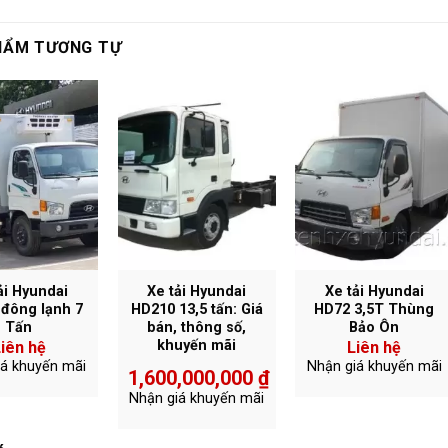
HẨM TƯƠNG TỰ
ải Hyundai
Xe tải Hyundai
Xe tải Hyundai
đông lạnh 7
HD210 13,5 tấn: Giá
HD72 3,5T Thùng
Tấn
bán, thông số,
Bảo Ôn
khuyến mãi
iên hệ
Liên hệ
iá khuyến mãi
Nhận giá khuyến mãi
1,600,000,000
₫
Nhận giá khuyến mãi