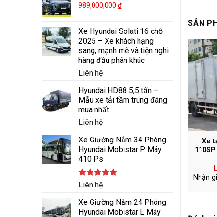
989,000,000
₫
SẢN P
Xe Hyundai Solati 16 chỗ
2025 – Xe khách hạng
sang, mạnh mẽ và tiện nghi
hàng đầu phân khúc
Liên hệ
Hyundai HD88 5,5 tấn –
Mẫu xe tải tầm trung đáng
mua nhất
Liên hệ
Xe Giường Nằm 34 Phòng
Xe t
Hyundai Mobistar P Máy
110SP 
410 Ps
L
Nhận g
Được xếp
Liên hệ
hạng
5.00
5 sao
Xe Giường Nằm 24 Phòng
Hyundai Mobistar L Máy