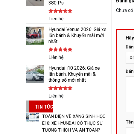
Đánh gi
380 Ps
Chưa có 
Được xếp
Liên hệ
hạng
5.00
5 sao
Hyundai Venue 2026: Giá xe
lăn bánh & Khuyến mãi mới
Hãy
nhất
Đán
Được xếp
Liên hệ
hạng
5.00
5 sao
Hyundai i10 2026: Giá xe
Đán
lăn bánh, Khuyến mãi &
thông số mới nhất
Được xếp
Liên hệ
hạng
5.00
5 sao
TIN TỨC
TOÀN DIỆN VỀ XĂNG SINH HỌC
Tê
E10: XE HYUNDAI CÓ THỰC SỰ
TƯƠNG THÍCH VÀ AN TOÀN?