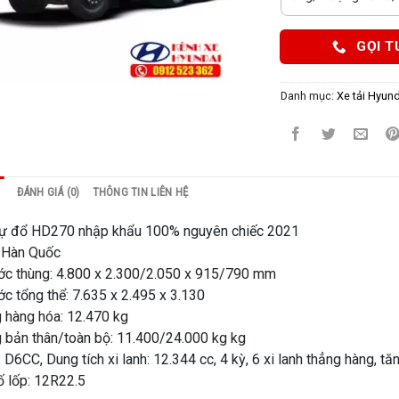
GỌI T
Danh mục:
Xe tải Hyund
ĐÁNH GIÁ (0)
THÔNG TIN LIÊN HỆ
tự đổ HD270 nhập khẩu 100% nguyên chiếc 2021
: Hàn Quốc
ớc thùng: 4.800 x 2.300/2.050 x 915/790 mm
ớc tổng thể: 7.635 x 2.495 x 3.130
g hàng hóa: 12.470 kg
g bản thân/toàn bộ: 11.400/24.000 kg kg
 D6CC, Dung tích xi lanh: 12.344 cc, 4 kỳ, 6 xi lanh thẳng hàng, t
 lốp: 12R22.5