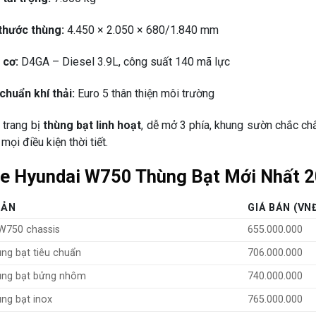
thước thùng:
4.450 × 2.050 × 680/1.840 mm
 cơ:
D4GA – Diesel 3.9L, công suất 140 mã lực
chuẩn khí thải:
Euro 5 thân thiện môi trường
 trang bị
thùng bạt linh hoạt
, dễ mở 3 phía, khung sườn chắc ch
mọi điều kiện thời tiết.
Xe Hyundai W750 Thùng Bạt Mới Nhất 
BẢN
GIÁ BÁN (VN
W750 chassis
655.000.000
ng bạt tiêu chuẩn
706.000.000
ùng bạt bửng nhôm
740.000.000
ng bạt inox
765.000.000