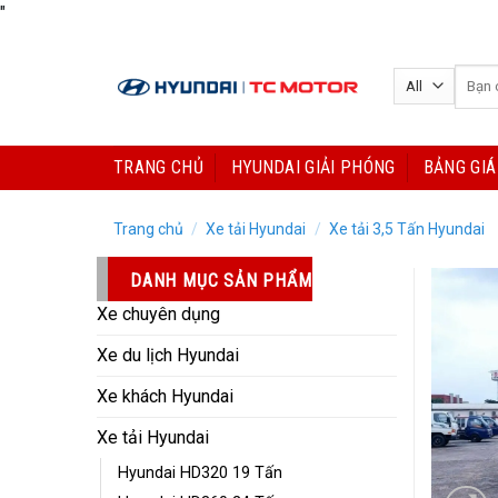
Skip
"
to
content
Tìm
kiếm:
TRANG CHỦ
HYUNDAI GIẢI PHÓNG
BẢNG GIÁ
Trang chủ
/
Xe tải Hyundai
/
Xe tải 3,5 Tấn Hyundai
DANH MỤC SẢN PHẨM
Xe chuyên dụng
Xe du lịch Hyundai
Xe khách Hyundai
Xe tải Hyundai
Hyundai HD320 19 Tấn