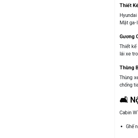
Thiết K
Hyundai
Mặt ga-l
Gương C
Thiết kế
lái xe t
Thùng B
Thùng x
chống ti
🛋️ 
Cabin W7
Ghế n