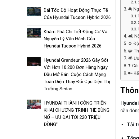
🚘 N
Dải Tốc Độ Hoạt Động Thực Tế
Của Hyundai Tucson Hybrid 2026
Khám Phá Chi Tiết Động Cơ Và
🛋️ N
Nguyên Lý Vận Hành Của
⚙️ Đ
Hyundai Tucson Hybrid 2026
🧩 T
🌟 Ư
Hyundai Grandeur 2026 Gây Sốt
❓ Câ
Với Hơn 10.200 Đơn Hàng Ngày
🔑 Kế
Đầu Mở Bán: Cuộc Cách Mạng
Toàn Diện Thay Đổi Cục Diện Thị
Thôn
Trường Sedan
Hyunda
HYUNDAI THÀNH CÔNG TRIỂN
KHAI CHƯƠNG TRÌNH “HÈ BÙNG
cần dòng 
NỔ – ƯU ĐÃI TỚI 220 TRIỆU
Tải t
ĐỒNG”
Tổng 