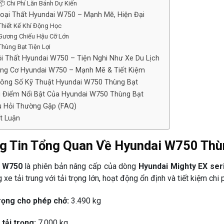
📦 Chi Phí Lăn Bánh Dự Kiến
goại Thất Hyundai W750 – Mạnh Mẽ, Hiện Đại
Thiết Kế Khí Động Học
Gương Chiếu Hậu Cỡ Lớn
Thùng Bạt Tiện Lợi
ội Thất Hyundai W750 – Tiện Nghi Như Xe Du Lịch
ộng Cơ Hyundai W750 – Mạnh Mẽ & Tiết Kiệm
hông Số Kỹ Thuật Hyundai W750 Thùng Bạt
u Điểm Nổi Bật Của Hyundai W750 Thùng Bạt
u Hỏi Thường Gặp (FAQ)
t Luận
g Tin Tổng Quan Về Hyundai W750 Thù
i W750
là phiên bản nâng cấp của dòng
Hyundai Mighty EX ser
xe tải trung với tải trọng lớn, hoạt động ổn định và tiết kiệm chi 
rọng cho phép chở:
3.490 kg
tải trọng:
7.000 kg