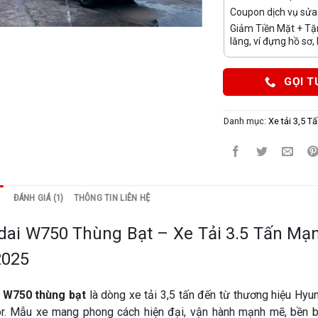
Coupon dịch vụ sửa 
Giảm Tiền Mặt + Tặn
lăng, ví đựng hồ sơ, 
GỌI T
Danh mục:
Xe tải 3,5 T
ĐÁNH GIÁ (1)
THÔNG TIN LIÊN HỆ
ai W750 Thùng Bạt – Xe Tải 3.5 Tấn Mạn
2025
 W750 thùng bạt
là dòng xe tải 3,5 tấn đến từ thương hiệu Hyun
r. Mẫu xe mang phong cách hiện đại, vận hành mạnh mẽ, bền b