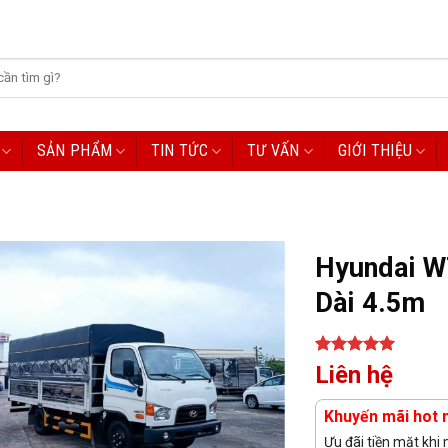
SẢN PHẨM
TIN TỨC
TƯ VẤN
GIỚI THIỆU
Hyundai W
Dài 4.5m
5.00
1
trên 5
Liên hệ
dựa trên
đánh giá
Khuyến mãi hot 
Ưu đãi tiền mặt khi