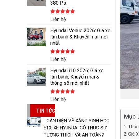
380 Ps
Được xếp
Liên hệ
hạng
5.00
5 sao
Hyundai Venue 2026: Giá xe
lăn bánh & Khuyến mãi mới
nhất
Được xếp
Liên hệ
hạng
5.00
5 sao
Hyundai i10 2026: Giá xe
lăn bánh, Khuyến mãi &
thông số mới nhất
Được xếp
Liên hệ
hạng
5.00
5 sao
TIN TỨC
Mục 
TOÀN DIỆN VỀ XĂNG SINH HỌC
Thôn
E10: XE HYUNDAI CÓ THỰC SỰ
Giá 
TƯƠNG THÍCH VÀ AN TOÀN?