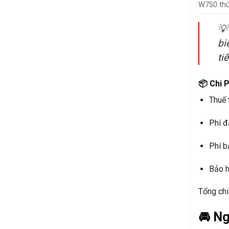
W750 thùn

bi
tiế
📦 Chi 
Thuế 
Phí đ
Phí b
Bảo h
Tổng chi
🚘 N