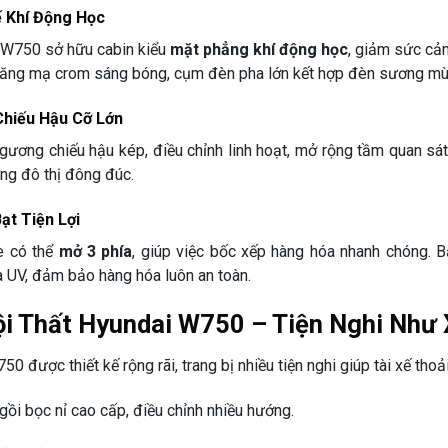
ế Khí Động Học
 W750 sở hữu cabin kiểu
mặt phẳng khí động học
, giảm sức cản
ăng mạ crom sáng bóng, cụm đèn pha lớn kết hợp đèn sương mù 
hiếu Hậu Cỡ Lớn
 gương chiếu hậu kép, điều chỉnh linh hoạt, mở rộng tầm quan sá
rong đô thị đông đúc.
ạt Tiện Lợi
e có thể
mở 3 phía
, giúp việc bốc xếp hàng hóa nhanh chóng. 
a UV, đảm bảo hàng hóa luôn an toàn.
Nội Thất Hyundai W750 – Tiện Nghi Như 
50 được thiết kế rộng rãi, trang bị nhiều tiện nghi giúp tài xế tho
gồi bọc nỉ cao cấp, điều chỉnh nhiều hướng.