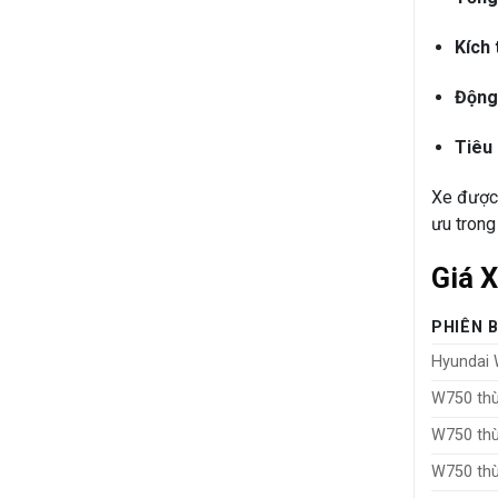
Kích 
Động
Tiêu 
Xe được
ưu trong 
Giá 
PHIÊN 
Hyundai 
W750 thù
W750 th
W750 thù