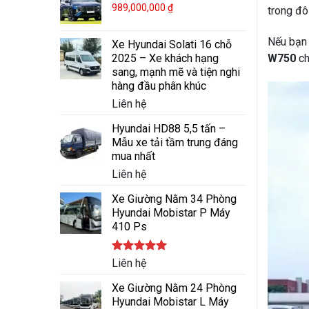
989,000,000
₫
trong đô
Nếu bạn
Xe Hyundai Solati 16 chỗ
W750
ch
2025 – Xe khách hạng
sang, mạnh mẽ và tiện nghi
hàng đầu phân khúc
Liên hệ
Hyundai HD88 5,5 tấn –
Mẫu xe tải tầm trung đáng
mua nhất
Liên hệ
Xe Giường Nằm 34 Phòng
Hyundai Mobistar P Máy
410 Ps
Được xếp
Liên hệ
hạng
5.00
5 sao
Xe Giường Nằm 24 Phòng
Hyundai Mobistar L Máy