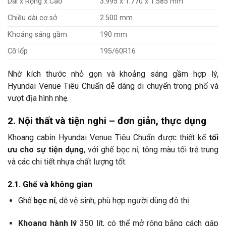
Dài x Rộng x Cao
3.995 x 1.770 x 1.585 mm
Chiều dài cơ sở
2.500 mm
Khoảng sáng gầm
190 mm
Cỡ lốp
195/60R16
Nhờ kích thước nhỏ gọn và khoảng sáng gầm hợp lý,
Hyundai Venue Tiêu Chuẩn dễ dàng di chuyển trong phố và
vượt địa hình nhẹ.
2. Nội thất và tiện nghi – đơn giản, thực dụng
Khoang cabin Hyundai Venue Tiêu Chuẩn được thiết kế
tối
ưu cho sự tiện dụng
, với ghế bọc nỉ, tông màu tối trẻ trung
và các chi tiết nhựa chất lượng tốt.
2.1. Ghế và không gian
Ghế
bọc nỉ
, dễ vệ sinh, phù hợp người dùng đô thị.
Khoang hành lý
350 lít, có thể mở rộng bằng cách gập