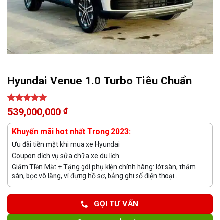
Hyundai Venue 1.0 Turbo Tiêu Chuẩn
5.00
1
trên 5
539,000,000
₫
dựa trên
đánh giá
Khuyến mãi hot nhất Trong 2023:
Ưu đãi tiền mặt khi mua xe Hyundai
Coupon dịch vụ sửa chữa xe du lịch
Giảm Tiền Mặt + Tặng gói phụ kiện chính hãng: lót sàn, thảm
sàn, bọc vô lăng, ví đựng hồ sơ, bảng ghi số điện thoại...
GỌI TƯ VẤN