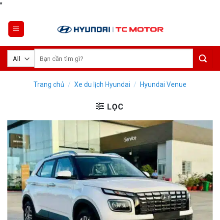
Skip
"
to
content
Tìm
kiếm:
Trang chủ
/
Xe du lịch Hyundai
/
Hyundai Venue
LỌC