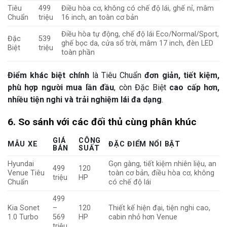
Tiêu
499
Điều hòa cơ, không có chế độ lái, ghế nỉ, mâm
Chuẩn
triệu
16 inch, an toàn cơ bản
Điều hòa tự động, chế độ lái Eco/Normal/Sport,
Đặc
539
ghế bọc da, cửa sổ trời, mâm 17 inch, đèn LED
Biệt
triệu
toàn phần
Điểm khác biệt chính
là Tiêu Chuẩn
đơn giản, tiết kiệm,
phù hợp người mua lần đầu
, còn Đặc Biệt
cao cấp hơn,
nhiều tiện nghi và trải nghiệm lái đa dạng
.
6. So sánh với các đối thủ cùng phân khúc
GIÁ
CÔNG
MẪU XE
ĐẶC ĐIỂM NỔI BẬT
BÁN
SUẤT
Hyundai
Gọn gàng, tiết kiệm nhiên liệu, an
499
120
Venue Tiêu
toàn cơ bản, điều hòa cơ, không
triệu
HP
Chuẩn
có chế độ lái
499
Kia Sonet
–
120
Thiết kế hiện đại, tiện nghi cao,
1.0 Turbo
569
HP
cabin nhỏ hơn Venue
triệu