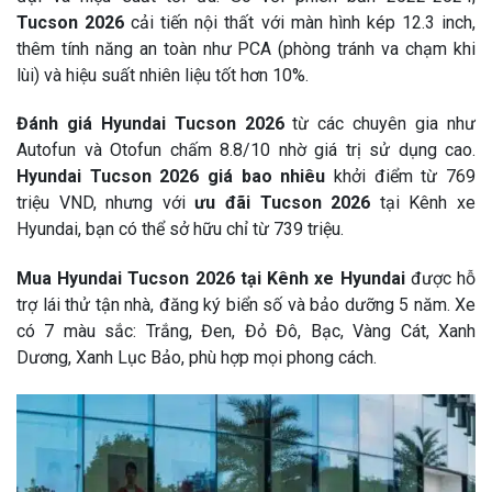
Tucson 2026
cải tiến nội thất với màn hình kép 12.3 inch,
thêm tính năng an toàn như PCA (phòng tránh va chạm khi
lùi) và hiệu suất nhiên liệu tốt hơn 10%.
Đánh giá Hyundai Tucson 2026
từ các chuyên gia như
Autofun và Otofun chấm 8.8/10 nhờ giá trị sử dụng cao.
Hyundai Tucson 2026 giá bao nhiêu
khởi điểm từ 769
triệu VND, nhưng với
ưu đãi Tucson 2026
tại Kênh xe
Hyundai, bạn có thể sở hữu chỉ từ 739 triệu.
Mua Hyundai Tucson 2026
tại Kênh xe Hyundai
được hỗ
trợ lái thử tận nhà, đăng ký biển số và bảo dưỡng 5 năm. Xe
có 7 màu sắc: Trắng, Đen, Đỏ Đô, Bạc, Vàng Cát, Xanh
Dương, Xanh Lục Bảo, phù hợp mọi phong cách.