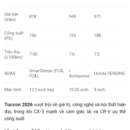
Giá bán
818
949
971
(triệu)
Công suất
156
165
188
(PS)
Tiêu thụ
7.90
7.0
7.2
(l/100km)
SmartSense (PCA,
i-
ADAS
Honda SENSING
FCA)
Activsense
Màn hình
12.3 inch kép
10.25 inch
9 inch
Tucson 2026
vượt trội về giá trị, công nghệ và nội thất hiện
đại, trong khi CX-5 mạnh về cảm giác lái và CR-V ưu thế
công suất.