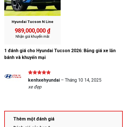
Hyundai Tucson N Line
989,000,000
₫
Nhận giá khuyến mãi
1 đánh giá cho
Hyundai Tucson 2026: Bảng giá xe lăn
bánh và khuyến mại
Được xếp
kenhxehyundai
–
Tháng 10 14, 2025
hạng
5
5
xe đẹp
sao
Thêm một đánh giá