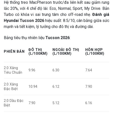
Hệ thống treo MacPherson trước/đa liên kết sau giảm rung
lắc 20%, với 4 chế độ lái: Eco, Normal, Sport, My Drive. Bản
Turbo có khóa vi sai trung tâm cho off-road nhẹ.
Đánh giá
Hyundai Tucson 2026
hiệu suất: 8.5/10, cân bằng giữa sức
mạnh và tiết kiệm, lý tưởng cho đô thị và đường dài.
Bảng tiêu thụ nhiên liệu
Tucson 2026
:
ĐÔ THỊ
NGOÀI ĐÔ THỊ
HỖN HỢP
PHIÊN BẢN
(L/100KM)
(L/100KM)
(L/100KM)
2.0 Xăng
9.96
6.30
7.64
Tiêu Chuẩn
2.0 Xăng
10.94
6.12
7.90
Đặc Biệt
2.0 Dầu Đặc
7.90
5.12
6.16
Biệt