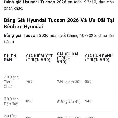
Đánh giá Hyundai Tucson 2026
an toàn: 9.2/10, dẫn đầu
phân khúc.
Bảng Giá Hyundai Tucson 2026 Và Ưu Đãi Tại
Kênh xe Hyundai
Bảng giá Tucson 2026
niêm yết (tháng 10/2026, chưa lăn
bánh):
GIÁ ƯU ĐÃI
PHIÊN
GIÁ NIÊM YẾT
GIÁ LĂN BÁNH
(TRIỆU
BẢN
(TRIỆU VND)
(TRIỆU VND)
VND)
2.0 Xăng
769
850
Tiêu
739 (giảm 30)
Chuẩn
2.0 Xăng
859
940
818 (giảm 41)
Đặc Biệt
2.0 Dầu