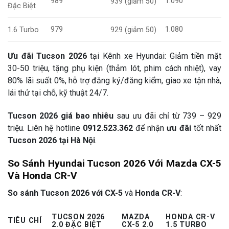
989
1.090
939 (giảm 50)
Đặc Biệt
979
1.080
1.6 Turbo
929 (giảm 50)
Ưu đãi Tucson 2026
tại Kênh xe Hyundai: Giảm tiền mặt
30-50 triệu, tặng phụ kiện (thảm lót, phim cách nhiệt), vay
80% lãi suất 0%, hỗ trợ đăng ký/đăng kiểm, giao xe tận nhà,
lái thử tại chỗ, kỹ thuật 24/7.
Tucson 2026 giá bao nhiêu
sau ưu đãi chỉ từ 739 – 929
triệu. Liên hệ hotline
0912.523.362
để nhận
ưu đãi
tốt nhất
Tucson 2026 tại Hà Nội
.
So Sánh Hyundai Tucson 2026 Với Mazda CX-5
Và Honda CR-V
So sánh Tucson 2026 với CX-5
và
Honda CR-V
:
TUCSON 2026
MAZDA
HONDA CR-V
TIÊU CHÍ
2.0 ĐẶC BIỆT
CX-5 2.0
1.5 TURBO