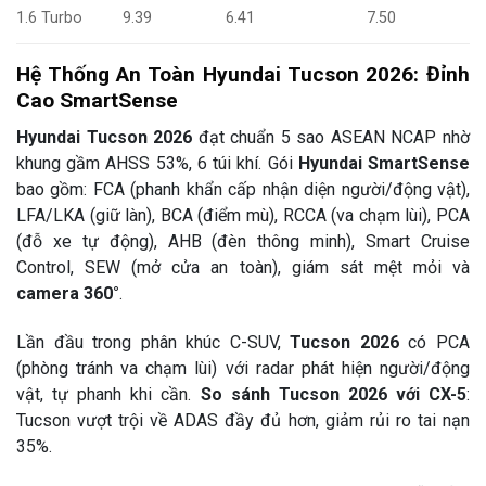
9.39
6.41
7.50
1.6 Turbo
Hệ Thống An Toàn Hyundai Tucson 2026: Đỉnh
Cao SmartSense
Hyundai Tucson 2026
đạt chuẩn 5 sao ASEAN NCAP nhờ
khung gầm AHSS 53%, 6 túi khí. Gói
Hyundai SmartSense
bao gồm: FCA (phanh khẩn cấp nhận diện người/động vật),
LFA/LKA (giữ làn), BCA (điểm mù), RCCA (va chạm lùi), PCA
(đỗ xe tự động), AHB (đèn thông minh), Smart Cruise
Control, SEW (mở cửa an toàn), giám sát mệt mỏi và
camera 360°
.
Lần đầu trong phân khúc C-SUV,
Tucson 2026
có PCA
(phòng tránh va chạm lùi) với radar phát hiện người/động
vật, tự phanh khi cần.
So sánh Tucson 2026 với CX-5
:
Tucson vượt trội về ADAS đầy đủ hơn, giảm rủi ro tai nạn
35%.