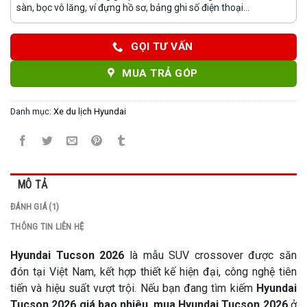
sàn, bọc vô lăng, ví đựng hồ sơ, bảng ghi số điện thoại...
GỌI TƯ VẤN
MUA TRẢ GÓP
Danh mục:
Xe du lịch Hyundai
MÔ TẢ
ĐÁNH GIÁ (1)
THÔNG TIN LIÊN HỆ
Hyundai Tucson 2026
là mẫu SUV crossover được săn
đón tại Việt Nam, kết hợp thiết kế hiện đại, công nghệ tiên
tiến và hiệu suất vượt trội. Nếu bạn đang tìm kiếm
Hyundai
Tucson 2026 giá bao nhiêu
,
mua Hyundai Tucson 2026
ở