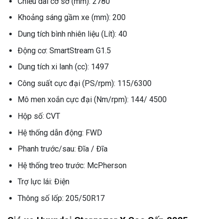
Chiều dài cơ sở (mm): 2780
Khoảng sáng gầm xe (mm): 200
Dung tích bình nhiên liệu (Lít): 40
Động cơ: SmartStream G1.5
Dung tích xi lanh (cc): 1497
Công suất cực đại (PS/rpm): 115/6300
Mô men xoắn cực đại (Nm/rpm): 144/ 4500
Hộp số: CVT
Hệ thống dẫn động: FWD
Phanh trước/sau: Đĩa / Đĩa
Hệ thống treo trước: McPherson
Trợ lực lái: Điện
Thông số lốp: 205/50R17