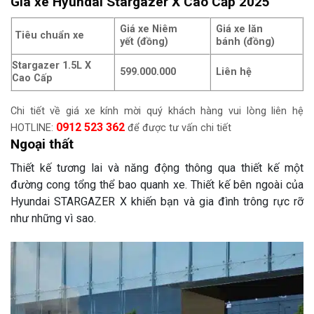
Giá xe Hyundai Stargazer X Cao Cấp 2025
Giá xe Niêm
Giá xe lăn
Tiêu chuẩn xe
yết
(đồng)
bánh
(đồng)
Stargazer 1.5L X
599.000.000
Liên hệ
Cao Cấp
Chi tiết về giá xe kính mời quý khách hàng vui lòng liên hệ
0912 523 362
HOTLINE:
để được tư vấn chi tiết
Ngoại thất
Thiết kế tương lai và năng động thông qua thiết kế một
đường cong tổng thể bao quanh xe. Thiết kế bên ngoài của
Hyundai STARGAZER X khiến bạn và gia đình trông rực rỡ
như những vì sao.