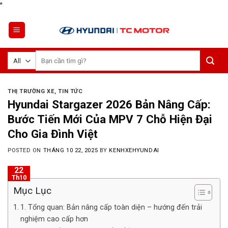
Skip
"
to
content
Tìm
kiếm:
THỊ TRƯỜNG XE
,
TIN TỨC
Hyundai Stargazer 2026 Bản Nâng Cấp:
Bước Tiến Mới Của MPV 7 Chỗ Hiện Đại
Cho Gia Đình Việt
POSTED ON
THÁNG 10 22, 2025
BY
KENHXEHYUNDAI
22
Th10
Mục Lục
1. Tổng quan: Bản nâng cấp toàn diện – hướng đến trải
nghiệm cao cấp hơn