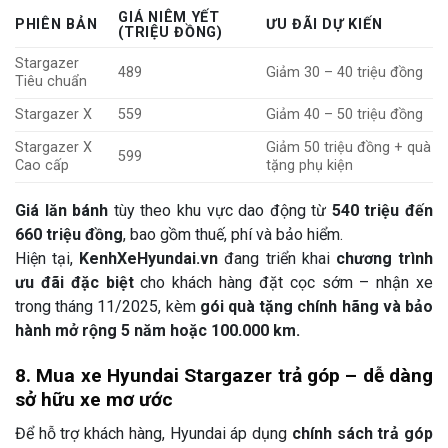
GIÁ NIÊM YẾT
PHIÊN BẢN
ƯU ĐÃI DỰ KIẾN
(TRIỆU ĐỒNG)
Stargazer
489
Giảm 30 – 40 triệu đồng
Tiêu chuẩn
Stargazer X
559
Giảm 40 – 50 triệu đồng
Stargazer X
Giảm 50 triệu đồng + quà
599
Cao cấp
tặng phụ kiện
Giá lăn bánh
tùy theo khu vực dao động từ
540 triệu đến
660 triệu đồng
, bao gồm thuế, phí và bảo hiểm.
Hiện tại,
KenhXeHyundai.vn
đang triển khai
chương trình
ưu đãi đặc biệt
cho khách hàng đặt cọc sớm – nhận xe
trong tháng 11/2025, kèm
gói quà tặng chính hãng và bảo
hành mở rộng 5 năm hoặc 100.000 km.
8. Mua xe Hyundai Stargazer trả góp – dễ dàng
sở hữu xe mơ ước
Để hỗ trợ khách hàng, Hyundai áp dụng
chính sách trả góp