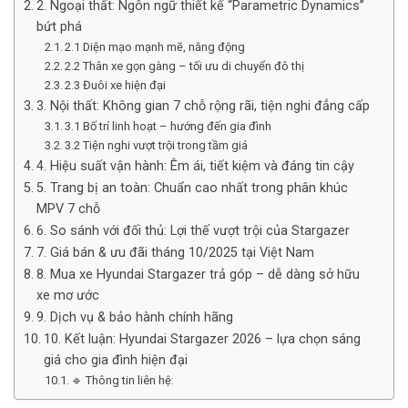
2. Ngoại thất: Ngôn ngữ thiết kế “Parametric Dynamics”
bứt phá
2.1 Diện mạo mạnh mẽ, năng động
2.2 Thân xe gọn gàng – tối ưu di chuyển đô thị
2.3 Đuôi xe hiện đại
3. Nội thất: Không gian 7 chỗ rộng rãi, tiện nghi đẳng cấp
3.1 Bố trí linh hoạt – hướng đến gia đình
3.2 Tiện nghi vượt trội trong tầm giá
4. Hiệu suất vận hành: Êm ái, tiết kiệm và đáng tin cậy
5. Trang bị an toàn: Chuẩn cao nhất trong phân khúc
MPV 7 chỗ
6. So sánh với đối thủ: Lợi thế vượt trội của Stargazer
7. Giá bán & ưu đãi tháng 10/2025 tại Việt Nam
8. Mua xe Hyundai Stargazer trả góp – dễ dàng sở hữu
xe mơ ước
9. Dịch vụ & bảo hành chính hãng
10. Kết luận: Hyundai Stargazer 2026 – lựa chọn sáng
giá cho gia đình hiện đại
🔹 Thông tin liên hệ: