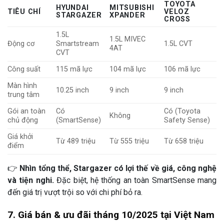
TOYOTA
HYUNDAI
MITSUBISHI
TIÊU CHÍ
VELOZ
STARGAZER
XPANDER
CROSS
1.5L
1.5L MIVEC
Động cơ
Smartstream
1.5L CVT
4AT
CVT
Công suất
115 mã lực
104 mã lực
106 mã lực
Màn hình
10.25 inch
9 inch
9 inch
trung tâm
Gói an toàn
Có
Có (Toyota
Không
chủ động
(SmartSense)
Safety Sense)
Giá khởi
Từ 489 triệu
Từ 555 triệu
Từ 658 triệu
điểm
👉
Nhìn tổng thể, Stargazer có lợi thế về giá, công nghệ
và tiện nghi.
Đặc biệt, hệ thống an toàn SmartSense mang
đến giá trị vượt trội so với chi phí bỏ ra.
7. Giá bán & ưu đãi tháng 10/2025 tại Việt Nam