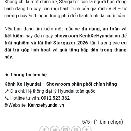
Không chỉ là một chiếc xe, Stargazer còn là người bạn đồng
hành đáng tin cậy cho mọi hành trình của gia đình Việt – từ
những chuyến đi ngắn trong phố đến hành trình dài cuối tuần.
Nếu bạn đang tìm kiếm một mẫu xe
đa dụng, an toàn và
tiết kiệm
, hãy đến ngay
showroom KenhXeHyundai.vn
để
trải nghiệm và lái thử Stargazer 2026
, tận hưởng các
ưu
đãi trả góp linh hoạt và quà tặng hấp dẫn trong tháng
này.
🔹 Thông tin liên hệ:
Kênh Xe Hyundai – Showroom phân phối chính hãng
📍 Địa chỉ: Hệ thống đại lý Hyundai toàn quốc
📞 Hotline tư vấn:
0912.523.362
🌐 Website:
Kenhxehyundai.vn
5/5 - (1 bình chọn)