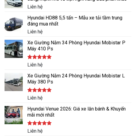
Liên hệ
Hyundai HD88 5,5 tấn – Mẫu xe tải tầm trung
đáng mua nhất
Liên hệ
Xe Giường Nằm 34 Phòng Hyundai Mobistar P
Máy 410 Ps
Được xếp
Liên hệ
hạng
5.00
5 sao
Xe Giường Nằm 24 Phòng Hyundai Mobistar L
Máy 380 Ps
Được xếp
Liên hệ
hạng
5.00
5 sao
Hyundai Venue 2026: Giá xe lăn bánh & Khuyến
mãi mới nhất
Được xếp
Liên hệ
hạng
5.00