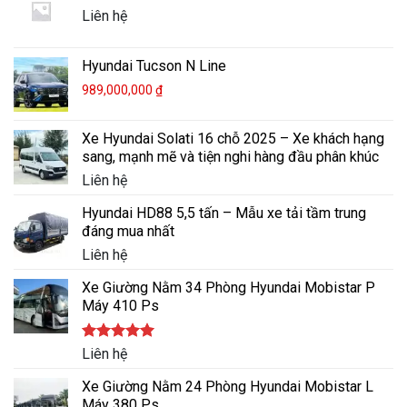
Liên hệ
Hyundai Tucson N Line
989,000,000
₫
Xe Hyundai Solati 16 chỗ 2025 – Xe khách hạng
sang, mạnh mẽ và tiện nghi hàng đầu phân khúc
Liên hệ
Hyundai HD88 5,5 tấn – Mẫu xe tải tầm trung
đáng mua nhất
Liên hệ
Xe Giường Nằm 34 Phòng Hyundai Mobistar P
Máy 410 Ps
Được xếp
Liên hệ
hạng
5.00
5 sao
Xe Giường Nằm 24 Phòng Hyundai Mobistar L
Máy 380 Ps