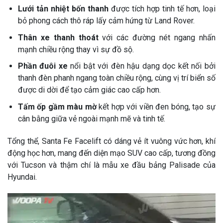
Lưới tản nhiệt bốn thanh
được tích hợp tinh tế hơn, loại
bỏ phong cách thô ráp lấy cảm hứng từ Land Rover.
Thân xe thanh thoát
với các đường nét ngang nhấn
mạnh chiều rộng thay vì sự đồ sộ.
Phần đuôi xe
nổi bật với đèn hậu dạng dọc kết nối bởi
thanh đèn phanh ngang toàn chiều rộng, cùng vị trí biển số
được di dời để tạo cảm giác cao cấp hơn.
Tấm ốp gầm màu mờ
kết hợp với viền đen bóng, tạo sự
cân bằng giữa vẻ ngoài mạnh mẽ và tinh tế.
Tổng thể, Santa Fe Facelift có dáng vẻ ít vuông vức hơn, khí
động học hơn, mang đến diện mạo SUV cao cấp, tương đồng
với Tucson và thậm chí là mẫu xe đầu bảng Palisade của
Hyundai.