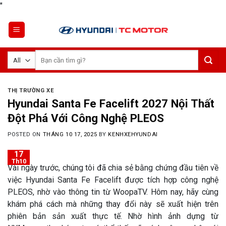
Skip
"
to
content
Tìm
kiếm:
THỊ TRƯỜNG XE
Hyundai Santa Fe Facelift 2027 Nội Thất
Đột Phá Với Công Nghệ PLEOS
POSTED ON
THÁNG 10 17, 2025
BY
KENHXEHYUNDAI
17
Th10
Vài ngày trước, chúng tôi đã chia sẻ bằng chứng đầu tiên về
việc Hyundai Santa Fe Facelift được tích hợp công nghệ
PLEOS, nhờ vào thông tin từ WoopaTV. Hôm nay, hãy cùng
khám phá cách mà những thay đổi này sẽ xuất hiện trên
phiên bản sản xuất thực tế. Nhờ hình ảnh dựng từ