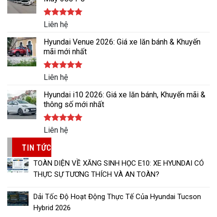
Được xếp
Liên hệ
hạng
5.00
5 sao
Hyundai Venue 2026: Giá xe lăn bánh & Khuyến
mãi mới nhất
Được xếp
Liên hệ
hạng
5.00
5 sao
Hyundai i10 2026: Giá xe lăn bánh, Khuyến mãi &
thông số mới nhất
Được xếp
Liên hệ
hạng
5.00
5 sao
TIN TỨC
TOÀN DIỆN VỀ XĂNG SINH HỌC E10: XE HYUNDAI CÓ
THỰC SỰ TƯƠNG THÍCH VÀ AN TOÀN?
Dải Tốc Độ Hoạt Động Thực Tế Của Hyundai Tucson
Hybrid 2026