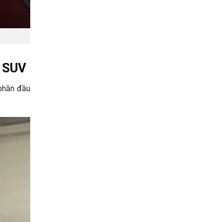
t SUV
 phần đầu