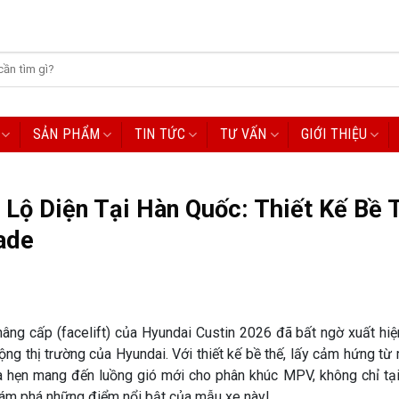
SẢN PHẨM
TIN TỨC
TƯ VẤN
GIỚI THIỆU
 Lộ Diện Tại Hàn Quốc: Thiết Kế Bề 
ade
ng cấp (facelift) của Hyundai Custin 2026 đã bất ngờ xuất hiệ
ng thị trường của Hyundai. Với thiết kế bề thế, lấy cảm hứng t
ứa hẹn mang đến luồng gió mới cho phân khúc MPV, không chỉ tạ
hám phá những điểm nổi bật của mẫu xe này!