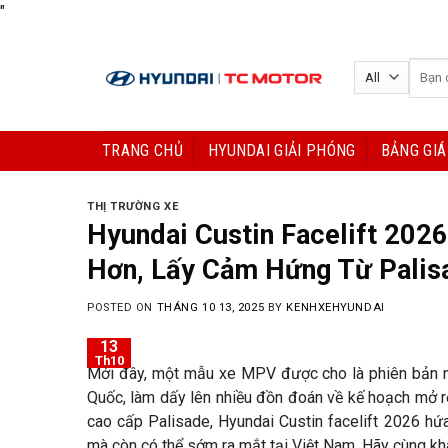
Skip
"
to
content
Tìm
kiếm:
TRANG CHỦ
HYUNDAI GIẢI PHÓNG
BẢNG GIÁ
THỊ TRƯỜNG XE
Hyundai Custin Facelift 2026
Hơn, Lấy Cảm Hứng Từ Palis
POSTED ON
THÁNG 10 13, 2025
BY
KENHXEHYUNDAI
13
Th10
Mới đây, một mẫu xe MPV được cho là phiên bản nâ
Quốc, làm dấy lên nhiều đồn đoán về kế hoạch mở rộ
cao cấp Palisade, Hyundai Custin facelift 2026 h
mà còn có thể sớm ra mắt tại Việt Nam. Hãy cùng k