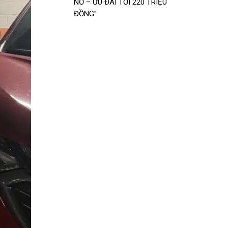
NỔ – ƯU ĐÃI TỚI 220 TRIỆU
ĐỒNG”