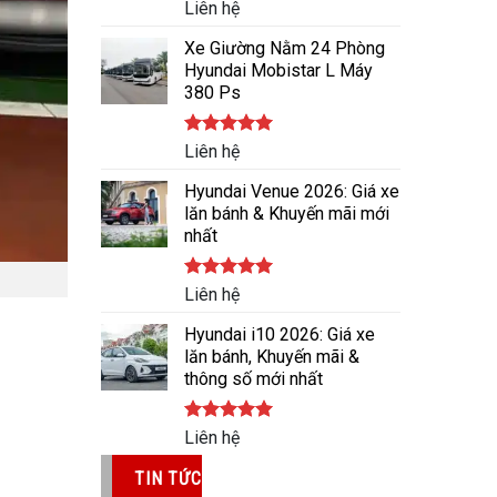
Được xếp
Liên hệ
hạng
5.00
5 sao
Xe Giường Nằm 24 Phòng
Hyundai Mobistar L Máy
380 Ps
Được xếp
Liên hệ
hạng
5.00
5 sao
Hyundai Venue 2026: Giá xe
lăn bánh & Khuyến mãi mới
nhất
Được xếp
Liên hệ
hạng
5.00
5 sao
Hyundai i10 2026: Giá xe
lăn bánh, Khuyến mãi &
thông số mới nhất
Được xếp
Liên hệ
hạng
5.00
5 sao
TIN TỨC