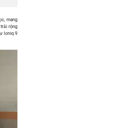
dọc, mang
trải rộng
ư Ioniq 9