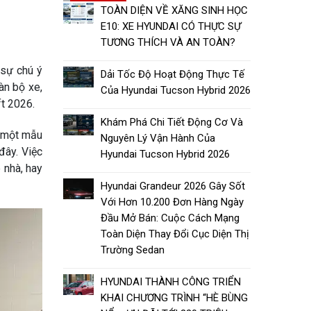
TOÀN DIỆN VỀ XĂNG SINH HỌC
E10: XE HYUNDAI CÓ THỰC SỰ
TƯƠNG THÍCH VÀ AN TOÀN?
 sự chú ý
Dải Tốc Độ Hoạt Động Thực Tế
àn bộ xe,
Của Hyundai Tucson Hybrid 2026
ft 2026.
Khám Phá Chi Tiết Động Cơ Và
– một mẫu
Nguyên Lý Vận Hành Của
đây. Việc
Hyundai Tucson Hybrid 2026
 nhà, hay
Hyundai Grandeur 2026 Gây Sốt
Với Hơn 10.200 Đơn Hàng Ngày
Đầu Mở Bán: Cuộc Cách Mạng
Toàn Diện Thay Đổi Cục Diện Thị
Trường Sedan
HYUNDAI THÀNH CÔNG TRIỂN
KHAI CHƯƠNG TRÌNH “HÈ BÙNG