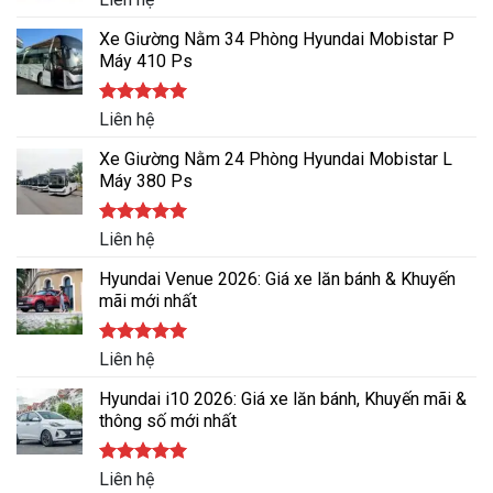
Xe Giường Nằm 34 Phòng Hyundai Mobistar P
Máy 410 Ps
Được xếp
Liên hệ
hạng
5.00
5 sao
Xe Giường Nằm 24 Phòng Hyundai Mobistar L
Máy 380 Ps
Được xếp
Liên hệ
hạng
5.00
5 sao
Hyundai Venue 2026: Giá xe lăn bánh & Khuyến
mãi mới nhất
Được xếp
Liên hệ
hạng
5.00
5 sao
Hyundai i10 2026: Giá xe lăn bánh, Khuyến mãi &
thông số mới nhất
Được xếp
Liên hệ