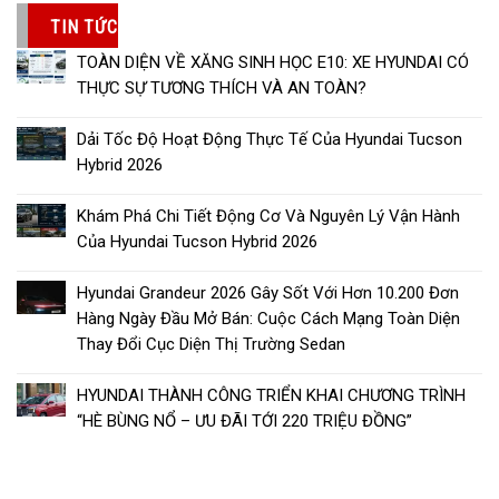
hạng
5.00
5 sao
TIN TỨC
TOÀN DIỆN VỀ XĂNG SINH HỌC E10: XE HYUNDAI CÓ
THỰC SỰ TƯƠNG THÍCH VÀ AN TOÀN?
Dải Tốc Độ Hoạt Động Thực Tế Của Hyundai Tucson
Hybrid 2026
Khám Phá Chi Tiết Động Cơ Và Nguyên Lý Vận Hành
Của Hyundai Tucson Hybrid 2026
Hyundai Grandeur 2026 Gây Sốt Với Hơn 10.200 Đơn
Hàng Ngày Đầu Mở Bán: Cuộc Cách Mạng Toàn Diện
Thay Đổi Cục Diện Thị Trường Sedan
HYUNDAI THÀNH CÔNG TRIỂN KHAI CHƯƠNG TRÌNH
“HÈ BÙNG NỔ – ƯU ĐÃI TỚI 220 TRIỆU ĐỒNG”