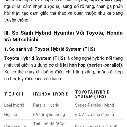
người lái cảm nhận được sự sang số rõ ràng, chân ga phản
hồi thật, tạo cảm giác thể thao và quen thuộc như xe xăng
truyền thống.
III. So Sánh Hybrid Hyundai Với Toyota, Honda
Và Mitsubishi
1. So sánh với Toyota Hybrid System (THS)
Toyota Hybrid System (THS)
là công nghệ hybrid nổi tiếng
nhất thế giới, sử dụng cơ chế
lai hỗn hợp (series-parallel)
.
Xe có thể chạy chỉ bằng điện, chỉ bằng xăng, hoặc kết hợp
cả hai, tùy điều kiện vận hành.
TOYOTA HYBRID
TIÊU CHÍ
HYUNDAI HYBRID
SYSTEM (THS)
Loại hybrid
Parallel Hybrid
Series-Parallel Hybrid
Hộp số
6AT truyền thống
e-CVT vô cấp điện tử
Thật, có độ “đẩy”
Cảm giác lái
Êm ái nhưng hơi “trượt”