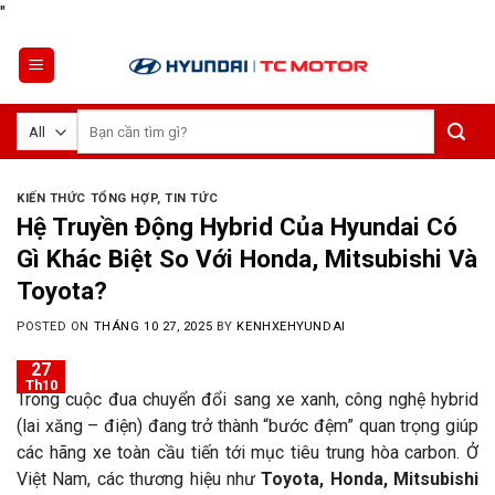
Skip
"
to
content
Tìm
kiếm:
KIẾN THỨC TỔNG HỢP
,
TIN TỨC
Hệ Truyền Động Hybrid Của Hyundai Có
Gì Khác Biệt So Với Honda, Mitsubishi Và
Toyota?
POSTED ON
THÁNG 10 27, 2025
BY
KENHXEHYUNDAI
27
Th10
Trong cuộc đua chuyển đổi sang xe xanh, công nghệ hybrid
(lai xăng – điện) đang trở thành “bước đệm” quan trọng giúp
các hãng xe toàn cầu tiến tới mục tiêu trung hòa carbon. Ở
Việt Nam, các thương hiệu như
Toyota, Honda, Mitsubishi