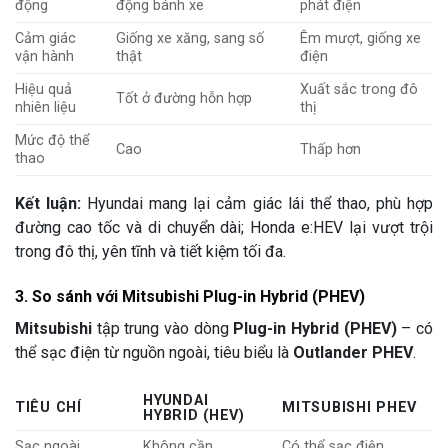
động
động bánh xe
phát điện
Cảm giác
Giống xe xăng, sang số
Êm mượt, giống xe
vận hành
thật
điện
Hiệu quả
Xuất sắc trong đô
Tốt ở đường hỗn hợp
nhiên liệu
thị
Mức độ thể
Cao
Thấp hơn
thao
Kết luận:
Hyundai mang lại cảm giác lái thể thao, phù hợp
đường cao tốc và di chuyển dài; Honda e:HEV lại vượt trội
trong đô thị, yên tĩnh và tiết kiệm tối đa.
3. So sánh với Mitsubishi Plug-in Hybrid (PHEV)
Mitsubishi
tập trung vào dòng
Plug-in Hybrid (PHEV)
– có
thể sạc điện từ nguồn ngoài, tiêu biểu là
Outlander PHEV
.
HYUNDAI
TIÊU CHÍ
MITSUBISHI PHEV
HYBRID (HEV)
Sạc ngoài
Không cần
Có thể sạc điện