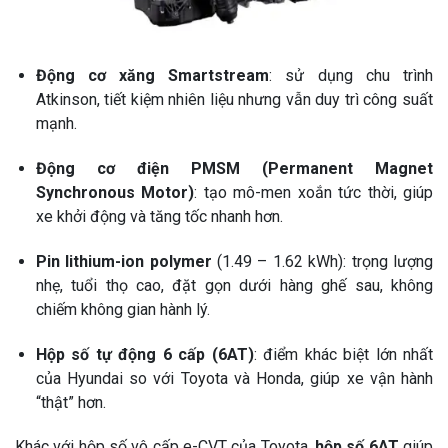
Động cơ xăng Smartstream
: sử dụng chu trình
Atkinson, tiết kiệm nhiên liệu nhưng vẫn duy trì công suất
mạnh.
Động cơ điện PMSM (Permanent Magnet
Synchronous Motor)
: tạo mô-men xoắn tức thời, giúp
xe khởi động và tăng tốc nhanh hơn.
Pin lithium-ion polymer
(1.49 – 1.62 kWh): trọng lượng
nhẹ, tuổi thọ cao, đặt gọn dưới hàng ghế sau, không
chiếm không gian hành lý.
Hộp số tự động 6 cấp (6AT)
: điểm khác biệt lớn nhất
của Hyundai so với Toyota và Honda, giúp xe vận hành
“thật” hơn.
Khác với hộp số vô cấp e-CVT của Toyota,
hộp số 6AT
giúp