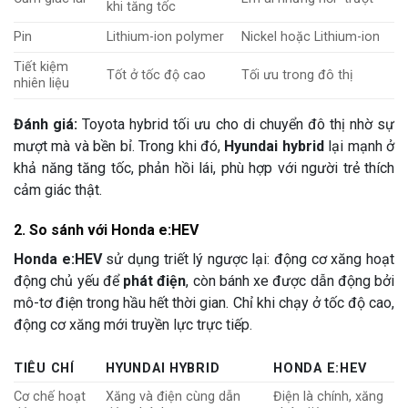
khi tăng tốc
Pin
Lithium-ion polymer
Nickel hoặc Lithium-ion
Tiết kiệm
Tốt ở tốc độ cao
Tối ưu trong đô thị
nhiên liệu
Đánh giá:
Toyota hybrid tối ưu cho di chuyển đô thị nhờ sự
mượt mà và bền bỉ. Trong khi đó,
Hyundai hybrid
lại mạnh ở
khả năng tăng tốc, phản hồi lái, phù hợp với người trẻ thích
cảm giác thật.
2. So sánh với Honda e:HEV
Honda e:HEV
sử dụng triết lý ngược lại: động cơ xăng hoạt
động chủ yếu để
phát điện
, còn bánh xe được dẫn động bởi
mô-tơ điện trong hầu hết thời gian. Chỉ khi chạy ở tốc độ cao,
động cơ xăng mới truyền lực trực tiếp.
TIÊU CHÍ
HYUNDAI HYBRID
HONDA E:HEV
Cơ chế hoạt
Xăng và điện cùng dẫn
Điện là chính, xăng