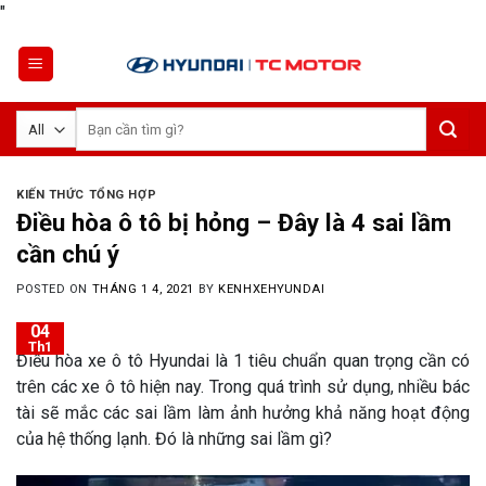
Skip
"
to
content
Tìm
kiếm:
KIẾN THỨC TỔNG HỢP
Điều hòa ô tô bị hỏng – Đây là 4 sai lầm
cần chú ý
POSTED ON
THÁNG 1 4, 2021
BY
KENHXEHYUNDAI
04
Th1
Điều hòa xe ô tô Hyundai là 1 tiêu chuẩn quan trọng cần có
trên các xe ô tô hiện nay. Trong quá trình sử dụng, nhiều bác
tài sẽ mắc các sai lầm làm ảnh hưởng khả năng hoạt động
của hệ thống lạnh. Đó là những sai lầm gì?