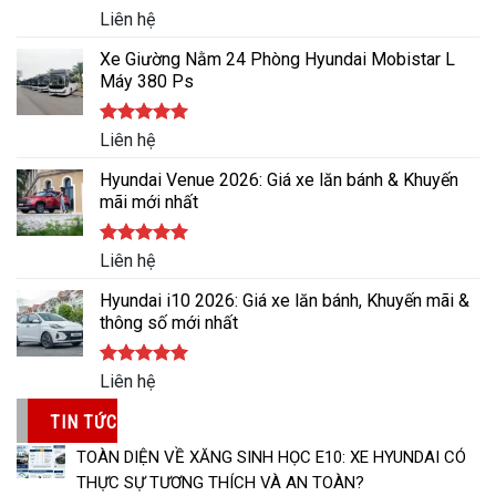
Được xếp
Liên hệ
hạng
5.00
5 sao
Xe Giường Nằm 24 Phòng Hyundai Mobistar L
Máy 380 Ps
Được xếp
Liên hệ
hạng
5.00
5 sao
Hyundai Venue 2026: Giá xe lăn bánh & Khuyến
mãi mới nhất
Được xếp
Liên hệ
hạng
5.00
5 sao
Hyundai i10 2026: Giá xe lăn bánh, Khuyến mãi &
thông số mới nhất
Được xếp
Liên hệ
hạng
5.00
5 sao
TIN TỨC
TOÀN DIỆN VỀ XĂNG SINH HỌC E10: XE HYUNDAI CÓ
THỰC SỰ TƯƠNG THÍCH VÀ AN TOÀN?