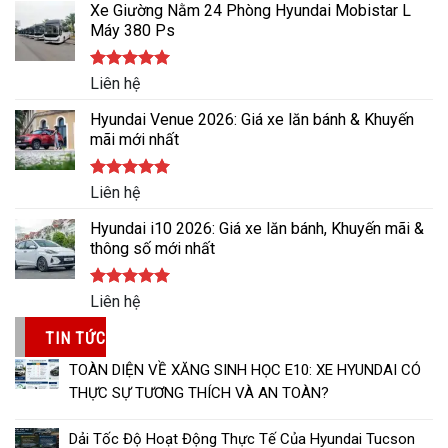
5 sao
Xe Giường Nằm 24 Phòng Hyundai Mobistar L
Máy 380 Ps
Được xếp
Liên hệ
hạng
5.00
5 sao
Hyundai Venue 2026: Giá xe lăn bánh & Khuyến
mãi mới nhất
Được xếp
Liên hệ
hạng
5.00
5 sao
Hyundai i10 2026: Giá xe lăn bánh, Khuyến mãi &
thông số mới nhất
Được xếp
Liên hệ
hạng
5.00
5 sao
TIN TỨC
TOÀN DIỆN VỀ XĂNG SINH HỌC E10: XE HYUNDAI CÓ
THỰC SỰ TƯƠNG THÍCH VÀ AN TOÀN?
Dải Tốc Độ Hoạt Động Thực Tế Của Hyundai Tucson