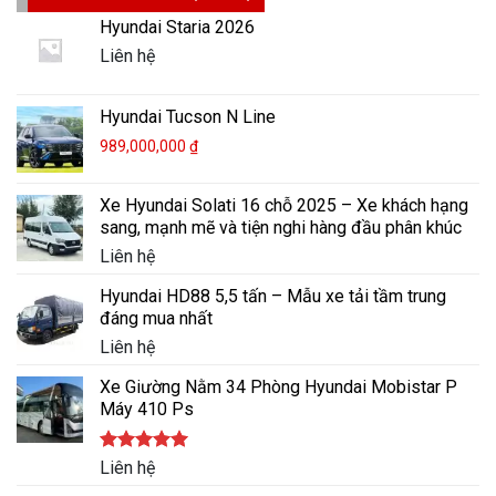
Hyundai Staria 2026
Liên hệ
Hyundai Tucson N Line
989,000,000
₫
Xe Hyundai Solati 16 chỗ 2025 – Xe khách hạng
sang, mạnh mẽ và tiện nghi hàng đầu phân khúc
Liên hệ
Hyundai HD88 5,5 tấn – Mẫu xe tải tầm trung
đáng mua nhất
Liên hệ
Xe Giường Nằm 34 Phòng Hyundai Mobistar P
Máy 410 Ps
Được xếp
Liên hệ
hạng
5.00