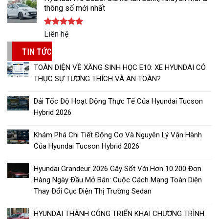
thông số mới nhất
Được xếp
Liên hệ
hạng
5.00
5 sao
TIN TỨC
TOÀN DIỆN VỀ XĂNG SINH HỌC E10: XE HYUNDAI CÓ
THỰC SỰ TƯƠNG THÍCH VÀ AN TOÀN?
Dải Tốc Độ Hoạt Động Thực Tế Của Hyundai Tucson
Hybrid 2026
Khám Phá Chi Tiết Động Cơ Và Nguyên Lý Vận Hành
Của Hyundai Tucson Hybrid 2026
Hyundai Grandeur 2026 Gây Sốt Với Hơn 10.200 Đơn
Hàng Ngày Đầu Mở Bán: Cuộc Cách Mạng Toàn Diện
Thay Đổi Cục Diện Thị Trường Sedan
HYUNDAI THÀNH CÔNG TRIỂN KHAI CHƯƠNG TRÌNH