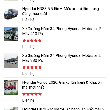
Hyundai HD88 5,5 tấn – Mẫu xe tải tầm trung
đáng mua nhất
Liên hệ
Xe Giường Nằm 34 Phòng Hyundai Mobistar P
Máy 410 Ps
Được xếp
Liên hệ
hạng
5.00
5 sao
Xe Giường Nằm 24 Phòng Hyundai Mobistar L
Máy 380 Ps
Được xếp
Liên hệ
hạng
5.00
5 sao
Hyundai Venue 2026: Giá xe lăn bánh & Khuyến
mãi mới nhất
Được xếp
Liên hệ
hạng
5.00
5 sao
Hyundai i10 2026: Giá xe lăn bánh, Khuyến mãi &