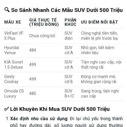
🔍 So Sánh Nhanh Các Mẫu SUV Dưới 500 Triệu
GIÁ THỰC TẾ
PHÂN
MẪU XE
ƯU ĐIỂM NỔI BẬT
(TRIỆU ĐỒNG)
KHÚC
VinFast VF
SUV
Công nghệ tiên tiến,
Chưa công bố
5 Plus
điện
miễn lệ phí trước bạ
Hyundai
SUV
Nhỏ gọn, tiết kiệm
484
Venue
cỡ A
nhiên liệu
KIA Sonet
SUV
Tiện nghi cao cấp, nội
499
1.5 Deluxe
cỡ A
thất rộng rãi
Geely
SUV
Động cơ mạnh mẽ,
499
Coolray
cỡ B
không gian rộng rãi
Omoda C5
SUV
Sang trọng, tiện nghi
485
Luxury
B+/C
cao cấp
✅ Lời Khuyên Khi Mua SUV Dưới 500 Triệu
Xác định nhu cầu sử dụng
: Đi lại chủ yếu trong thành
phố hay đường dài, số lượng người sử dụng thường