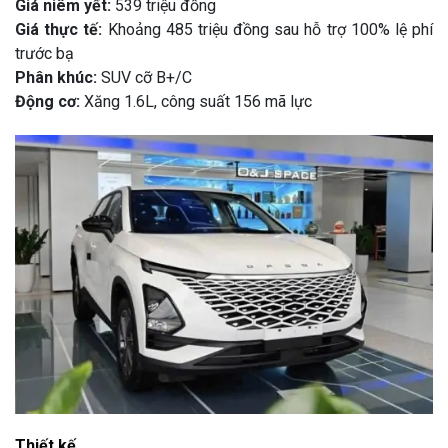
Giá niêm yết:
539 triệu đồng
Giá thực tế:
Khoảng 485 triệu đồng sau hỗ trợ 100% lệ phí
trước bạ
Phân khúc:
SUV cỡ B+/C
Động cơ:
Xăng 1.6L, công suất 156 mã lực
Thiết kế