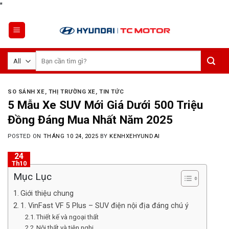
Skip
"
to
content
Tìm
kiếm:
SO SÁNH XE
,
THỊ TRƯỜNG XE
,
TIN TỨC
5 Mẫu Xe SUV Mới Giá Dưới 500 Triệu
Đồng Đáng Mua Nhất Năm 2025
POSTED ON
THÁNG 10 24, 2025
BY
KENHXEHYUNDAI
24
Th10
Mục Lục
Giới thiệu chung
1. VinFast VF 5 Plus – SUV điện nội địa đáng chú ý
Thiết kế và ngoại thất
Nội thất và tiện nghi