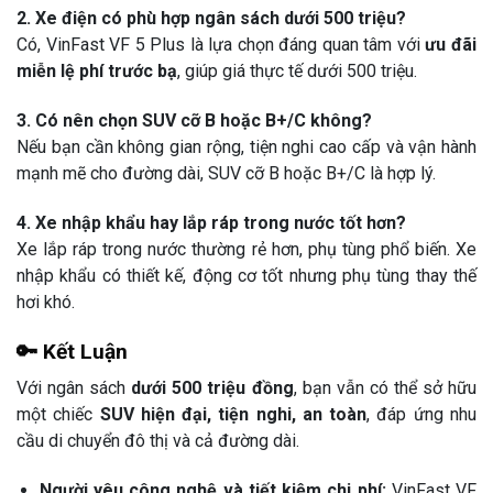
2. Xe điện có phù hợp ngân sách dưới 500 triệu?
Có, VinFast VF 5 Plus là lựa chọn đáng quan tâm với
ưu đãi
miễn lệ phí trước bạ
, giúp giá thực tế dưới 500 triệu.
3. Có nên chọn SUV cỡ B hoặc B+/C không?
Nếu bạn cần không gian rộng, tiện nghi cao cấp và vận hành
mạnh mẽ cho đường dài, SUV cỡ B hoặc B+/C là hợp lý.
4. Xe nhập khẩu hay lắp ráp trong nước tốt hơn?
Xe lắp ráp trong nước thường rẻ hơn, phụ tùng phổ biến. Xe
nhập khẩu có thiết kế, động cơ tốt nhưng phụ tùng thay thế
hơi khó.
🔑 Kết Luận
Với ngân sách
dưới 500 triệu đồng
, bạn vẫn có thể sở hữu
một chiếc
SUV hiện đại, tiện nghi, an toàn
, đáp ứng nhu
cầu di chuyển đô thị và cả đường dài.
Người yêu công nghệ và tiết kiệm chi phí:
VinFast VF